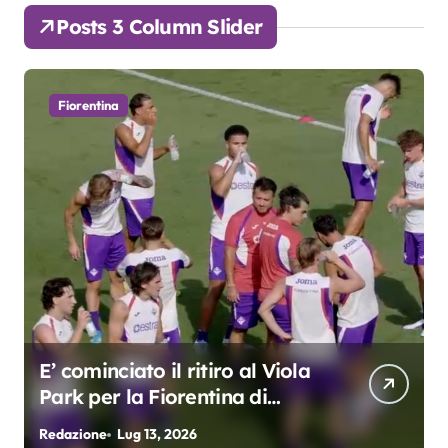
Posts 3 Column Slider
Fiorentina
Grosso: “Giocheremo col 4-3-
3. Kean e Fagioli
fondamentali. Atta grande
Redazione
Lug 9, 2026
R