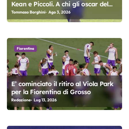
a
Kean e Piccoli. A chi gli oscar del
precampionato?
r
Tommaso Borghini
Ago 3, 2026
t
i
c
Fiorentina
o
l
E’ cominciato il ritiro al Viola Park
i
per la Fiorentina di Grosso
Redazione
Lug 13, 2026