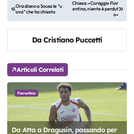
N
Chiesa: «Coraggio Fior
Ora diano a Sousa le “u
entina, niente è perdut
a
ova” che ha chiesto
o»
v
i
Da
Cristiano Puccetti
g
a
Articoli Correlati
z
i
Fiorentina
o
n
e
Da Atta a Dragusin, passando per