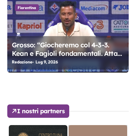
Fiorentina
Grosso: “Giocheremo col 4-3-3.
Kean e Fagioli fondamentali. Atta
grande colpo”
Redazione
Lug 9, 2026
I nostri partners