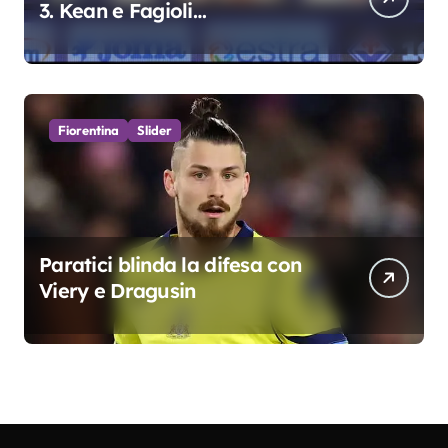
3. Kean e Fagioli
fondamentali. Atta grande
colpo”
Fiorentina
Slider
Paratici blinda la difesa con
Viery e Dragusin