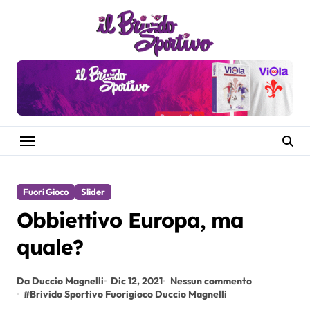
Salta
al
contenuto
Fuori Gioco
Slider
Obbiettivo Europa, ma
quale?
Da Duccio Magnelli
Dic 12, 2021
Nessun commento
#
Brivido Sportivo Fuorigioco Duccio Magnelli