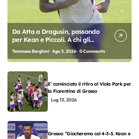
Da Atta a Dragusin, passando
per Kean e Piccoli. A chi gli
oscar del precampionato?
Tommaso Borghini
Ago 3, 2026
0 Comments
E’ cominciato il ritiro al Viola Park per
la Fiorentina di Grosso
Lug 13, 2026
Grosso: “Giocheremo col 4-3-3. Kean e