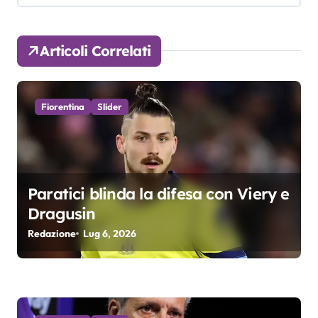
a
z
Articoli Correlati
i
o
Fiorentina
Slider
n
e
a
Paratici blinda la difesa con Viery e
Dragusin
r
Redazione
Lug 6, 2026
t
i
c