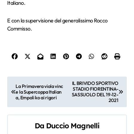
Italiano.
E con la supervisione del generalissimo Rocco
Commisso.
N
IL BRIVIDO SPORTIVO
La Primavera viola vinc
STADIO FIORENTINA-
a
e la Supercoppa Italian
SASSUOLO DEL 19-12-
a, Empoli ko ai rigori
2021
v
i
Da
Duccio Magnelli
g