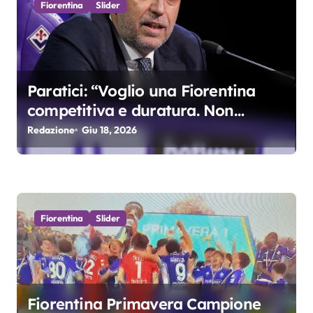
Fiorentina
Slider
o
l
i
Paratici: “Voglio una Fiorentina
competitiva e duratura. Non
accetterei di arrivare ottavo per 4
Redazione
Giu 18, 2026
anni di fila…”
Fiorentina
Slider
Fiorentina Primavera Campione