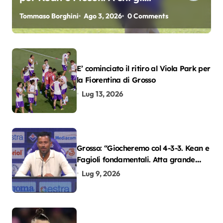
oscar del precampionato?
Tommaso Borghini
Ago 3, 2026
0 Comments
E’ cominciato il ritiro al Viola Park per
la Fiorentina di Grosso
Lug 13, 2026
Grosso: “Giocheremo col 4-3-3. Kean e
Fagioli fondamentali. Atta grande
colpo”
Lug 9, 2026