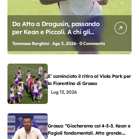
Da Atta a Dragusin, passando
per Kean e Piccoli. A chi gli
oscar del precampionato?
Tommaso Borghini
Ago 3, 2026
0 Comments
E’ cominciato il ritiro al Viola Park per
la Fiorentina di Grosso
Lug 13, 2026
Grosso: “Giocheremo col 4-3-3. Kean e
Fagioli fondamentali. Atta grande