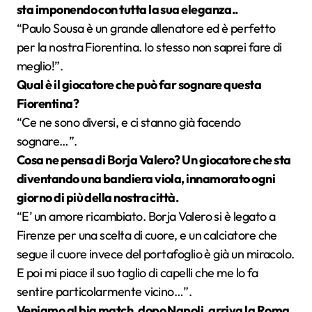
sta imponendo con tutta la sua eleganza..
“Paulo Sousa è un grande allenatore ed è perfetto
per la nostra Fiorentina. Io stesso non saprei fare di
meglio!”.
Qual è il giocatore che può far sognare questa
Fiorentina?
“Ce ne sono diversi, e ci stanno già facendo
sognare…”.
Cosa ne pensa di Borja Valero? Un giocatore che sta
diventando una bandiera viola, innamorato ogni
giorno di più della nostra città.
“E’ un amore ricambiato. Borja Valero si è legato a
Firenze per una scelta di cuore, e un calciatore che
segue il cuore invece del portafoglio è già un miracolo.
E poi mi piace il suo taglio di capelli che me lo fa
sentire particolarmente vicino…”.
Veniamo al big match, dopo Napoli, arriva la Roma