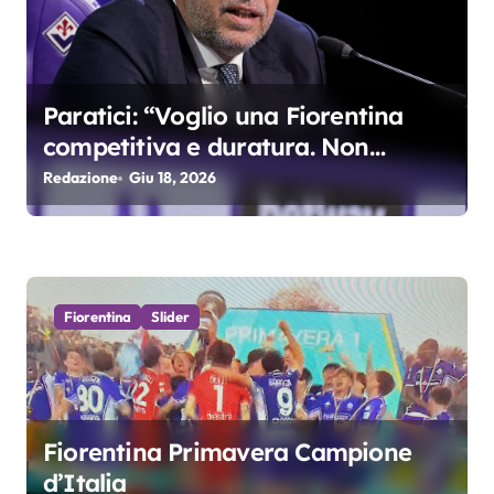
o
l
Paratici: “Voglio una Fiorentina
i
competitiva e duratura. Non
accetterei di arrivare ottavo per 4
Redazione
Giu 18, 2026
anni di fila…”
Fiorentina
Slider
Fiorentina Primavera Campione
d’Italia