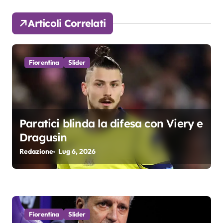
a
Articoli Correlati
z
i
Fiorentina
Slider
o
n
e
Paratici blinda la difesa con Viery e
a
Dragusin
r
Redazione
Lug 6, 2026
t
i
c
Fiorentina
Slider