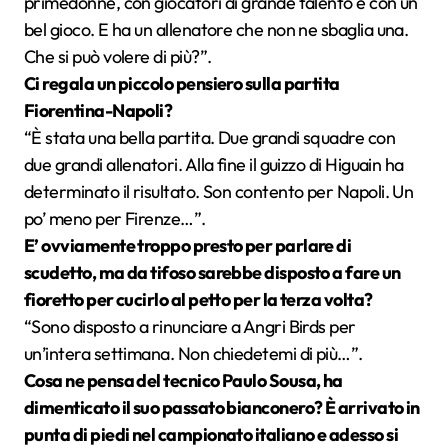
primedonne, con giocatori di grande talento e con un
bel gioco. E ha un allenatore che non ne sbaglia una.
Che si può volere di più?”.
Ci regala un piccolo pensiero sulla partita
Fiorentina-Napoli?
“È stata una bella partita. Due grandi squadre con
due grandi allenatori. Alla fine il guizzo di Higuain ha
determinato il risultato. Son contento per Napoli. Un
po’ meno per Firenze…”.
E’ ovviamente troppo presto per parlare di
scudetto, ma da tifoso sarebbe disposto a fare un
fioretto per cucirlo al petto per la terza volta?
“Sono disposto a rinunciare a Angri Birds per
un’intera settimana. Non chiedetemi di più…”.
Cosa ne pensa del tecnico Paulo Sousa, ha
dimenticato il suo passato bianconero? È arrivato in
punta di piedi nel campionato italiano e adesso si