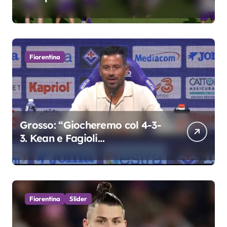
Grosso
Fiorentina
Grosso: “Giocheremo col 4-3-
3. Kean e Fagioli
fondamentali. Atta grande
colpo”
Fiorentina
Slider