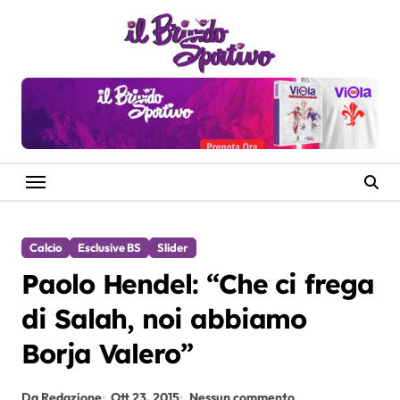
Salta
al
contenuto
Calcio
Esclusive BS
Slider
Paolo Hendel: “Che ci frega
di Salah, noi abbiamo
Borja Valero”
Da Redazione
Ott 23, 2015
Nessun commento