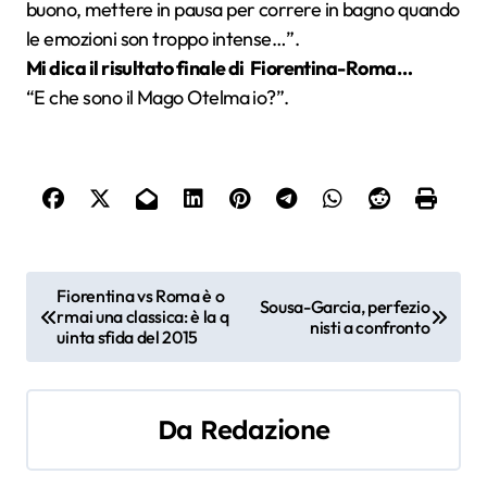
buono, mettere in pausa per correre in bagno quando
le emozioni son troppo intense…”.
Mi dica il risultato finale di Fiorentina-Roma…
“E che sono il Mago Otelma io?”.
N
Fiorentina vs Roma è o
Sousa-Garcia, perfezio
rmai una classica: è la q
a
nisti a confronto
uinta sfida del 2015
v
i
Da
Redazione
g