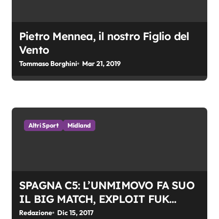
e
a
Pietro Mennea, il nostro Figlio del
Vento
r
Tommaso Borghini
Mar 21, 2019
t
i
c
Altri Sport
Midland
o
l
i
SPAGNA C5: L’UNMIMOVO FA SUO
IL BIG MATCH, EXPLOIT FUK
CAFE’
Redazione
Dic 15, 2017