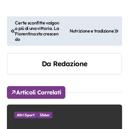
N
Certe sconfitte valgon
o più di una vittoria. La
a
Nutrizione e tradizione
Fiorentina sta crescen
do
v
i
Da
Redazione
g
a
z
Articoli Correlati
i
o
Altri Sport
Slider
n