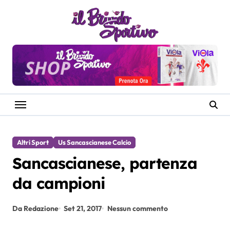
Salta
al
contenuto
Altri Sport
Us Sancascianese Calcio
Sancascianese, partenza
da campioni
Da Redazione
Set 21, 2017
Nessun commento