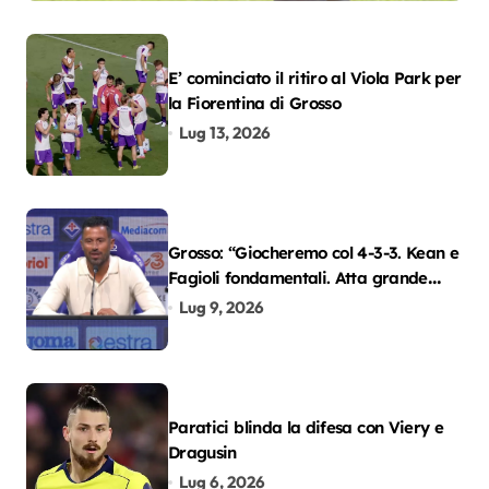
E’ cominciato il ritiro al Viola Park per
la Fiorentina di Grosso
Lug 13, 2026
Grosso: “Giocheremo col 4-3-3. Kean e
Fagioli fondamentali. Atta grande
colpo”
Lug 9, 2026
Paratici blinda la difesa con Viery e
Dragusin
Lug 6, 2026