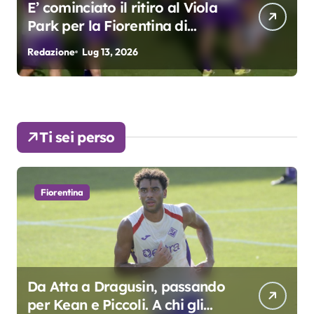
Grosso: “Giocheremo col 4-3-
3. Kean e Fagioli
fondamentali. Atta grande
Redazione
Lug 9, 2026
R
colpo”
Ti sei perso
Fiorentina
Da Atta a Dragusin, passando
per Kean e Piccoli. A chi gli