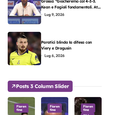
Grosso: “Giocheremo col 4-3-3.
Kean e Fagioli fondamentali. Atta
grande colpo”
Lug 9, 2026
Paratici blinda la difesa con
Viery e Dragusin
Lug 6, 2026
Posts 3 Column Slider
Fioren
Fioren
Fioren
tina
tina
tina