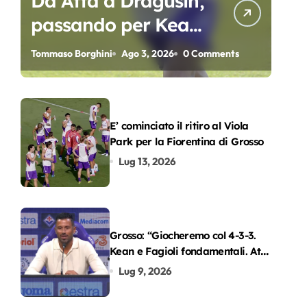
Da Atta a Dragusin,
passando per Kean
e Piccoli. A chi gli
Tommaso Borghini
Ago 3, 2026
0 Comments
oscar del
precampionato?
E’ cominciato il ritiro al Viola
Park per la Fiorentina di Grosso
Lug 13, 2026
Grosso: “Giocheremo col 4-3-3.
Kean e Fagioli fondamentali. Atta
grande colpo”
Lug 9, 2026