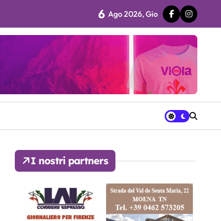
6
Ago 2026, Gio
 fila…”
ra avrà a disposizione
I nostri partners