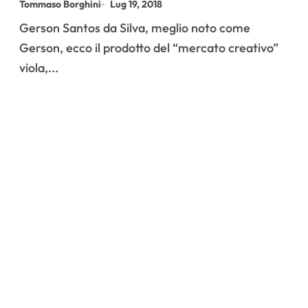
Tommaso Borghini
Lug 19, 2018
anche la mezzala.
Gerson Santos da Silva, meglio noto come
Conosciamolo meglio
Gerson, ecco il prodotto del “mercato creativo”
viola,...