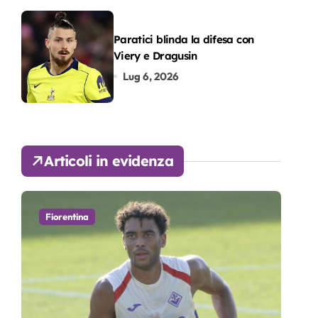
Paratici blinda la difesa con
Viery e Dragusin
Lug 6, 2026
Articoli in evidenza
Fiorentina