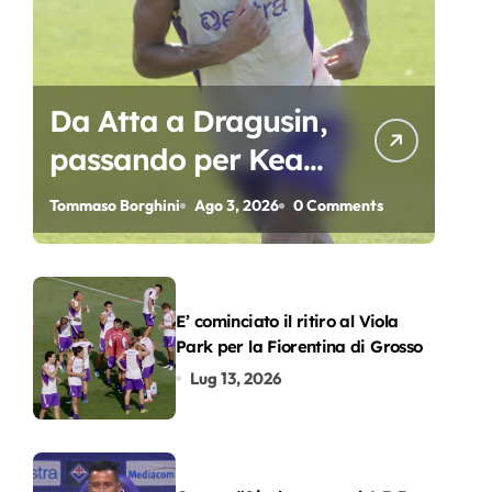
Da Atta a Dragusin,
passando per Kean
e Piccoli. A chi gli
Tommaso Borghini
Ago 3, 2026
0 Comments
oscar del
precampionato?
E’ cominciato il ritiro al Viola
Park per la Fiorentina di Grosso
Lug 13, 2026