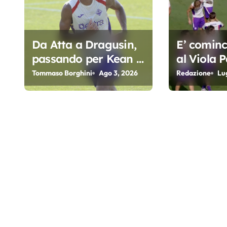
n
e
Da Atta a Dragusin,
E’ cominci
a
passando per Kean e
al Viola P
r
Piccoli. A chi gli oscar
Fiorentin
Tommaso Borghini
Ago 3, 2026
Redazione
Lu
del precampionato?
t
i
c
o
l
i