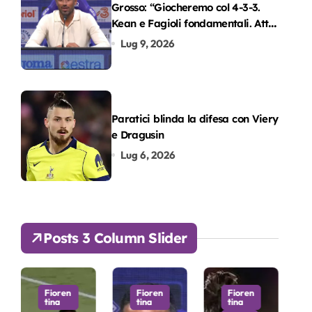
Grosso: “Giocheremo col 4-3-3.
Kean e Fagioli fondamentali. Atta
grande colpo”
Lug 9, 2026
Paratici blinda la difesa con Viery
e Dragusin
Lug 6, 2026
Posts 3 Column Slider
Fioren
Fioren
Fioren
tina
tina
tina