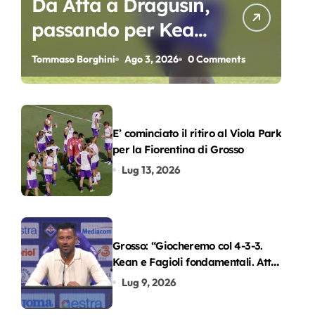
Da Atta a Dragusin,
passando per Kean
e Piccoli. A chi gli
Tommaso Borghini
Ago 3, 2026
0 Comments
oscar del
precampionato?
E’ cominciato il ritiro al Viola Park
per la Fiorentina di Grosso
Lug 13, 2026
Grosso: “Giocheremo col 4-3-3.
Kean e Fagioli fondamentali. Atta
grande colpo”
Lug 9, 2026