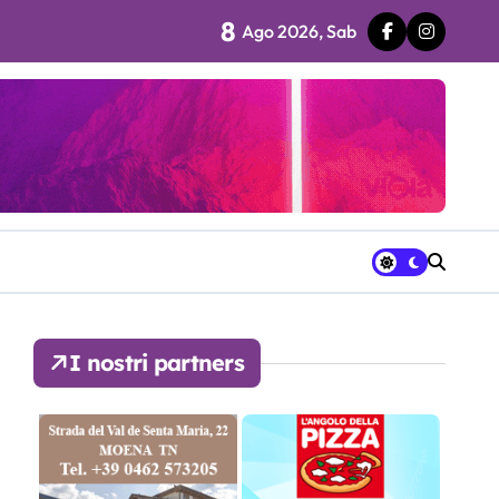
8
Ago 2026, Sab
 fila…”
ra avrà a disposizione
I nostri partners