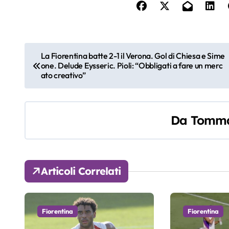
N
La Fiorentina batte 2-1 il Verona. Gol di Chiesa e Sime
one. Delude Eysseric. Pioli: “Obbligati a fare un merc
a
ato creativo”
v
i
Da
Tomma
g
a
Articoli Correlati
z
i
Fiorentina
Fiorentina
o