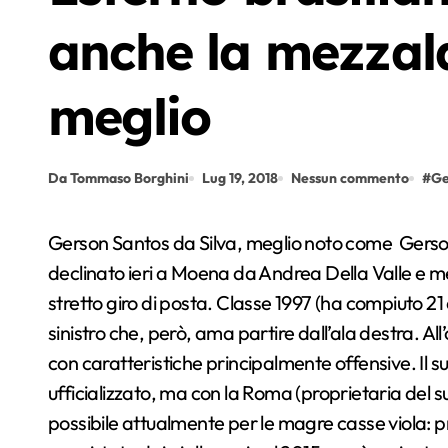
anche la mezzal
meglio
Da Tommaso Borghini
Lug 19, 2018
Nessun commento
#
Ge
Gerson Santos da Silva, meglio noto come Gerson, ecco il prodotto del “mercato creativo” viola,
declinato ieri a Moena da Andrea Della Valle e m
stretto giro di posta. Classe 1997 (ha compiuto 21
sinistro che, però, ama partire dall’ala destra. 
con caratteristiche principalmente offensive. Il s
ufficializzato, ma con la Roma (proprietaria del su
possibile attualmente per le magre casse viola: pre