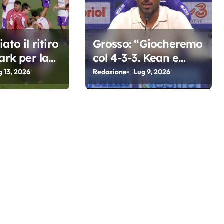
ato il ritiro
Grosso: “Giocheremo
ark per la
col 4-3-3. Kean e
a di Grosso
Fagioli fondamentali.
g 13, 2026
Redazione
Lug 9, 2026
Atta grande colpo”