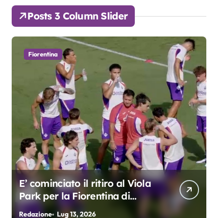
Posts 3 Column Slider
Fiorentina
E’ cominciato il ritiro al Viola
Park per la Fiorentina di
Grosso
Redazione
Lug 13, 2026
R