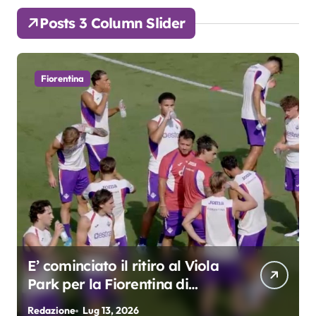
Posts 3 Column Slider
Fiorentina
E’ cominciato il ritiro al Viola
Park per la Fiorentina di
Grosso
Redazione
Lug 13, 2026
R