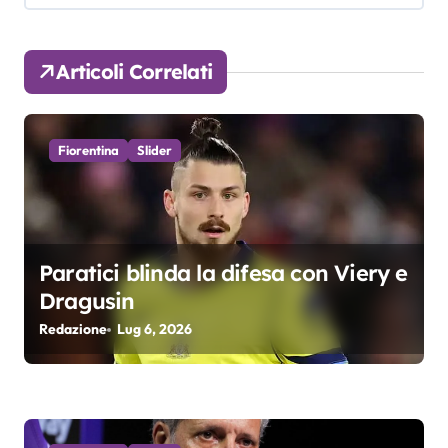
g
a
Articoli Correlati
z
i
Fiorentina
Slider
o
n
e
Paratici blinda la difesa con Viery e
a
Dragusin
r
Redazione
Lug 6, 2026
t
i