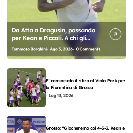
Da Atta a Dragusin, passando
per Kean e Piccoli. A chi gli
oscar del precampionato?
Tommaso Borghini
Ago 3, 2026
0 Comments
E’ cominciato il ritiro al Viola Park per
la Fiorentina di Grosso
Lug 13, 2026
Grosso: “Giocheremo col 4-3-3. Kean e