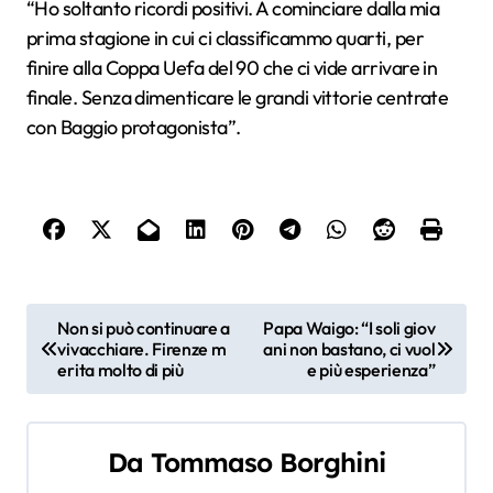
“
Ho soltanto ricordi positivi. A cominciare dalla mia
prima stagione in cui ci classificammo quarti, per
finire alla Coppa Uefa del 90 che ci vide arrivare in
finale. Senza dimenticare le grandi vittorie centrate
con Baggio protagonista”.
N
Non si può continuare a
Papa Waigo: “I soli giov
vivacchiare. Firenze m
ani non bastano, ci vuol
a
erita molto di più
e più esperienza”
v
i
Da
Tommaso Borghini