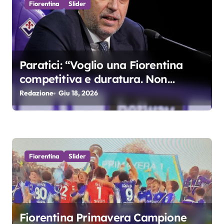
c
Fiorentina
Slider
o
l
Paratici: “Voglio una Fiorentina
i
competitiva e duratura. Non
accetterei di arrivare ottavo per 4
Redazione
Giu 18, 2026
anni di fila…”
Fiorentina
Slider
Fiorentina Primavera Campione