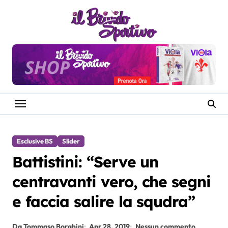
Salta
al
contenuto
Esclusive BS
Slider
Battistini: “Serve un
centravanti vero, che segni
e faccia salire la squdra”
Da Tommaso Borghini
Apr 28, 2019
Nessun commento