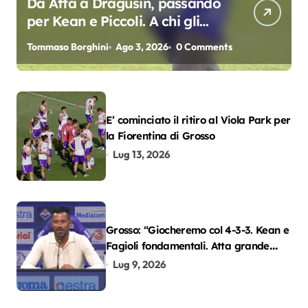
Da Atta a Dragusin, passando
per Kean e Piccoli. A chi gli
oscar del precampionato?
Tommaso Borghini
Ago 3, 2026
0 Comments
E’ cominciato il ritiro al Viola Park per
la Fiorentina di Grosso
Lug 13, 2026
Grosso: “Giocheremo col 4-3-3. Kean e
Fagioli fondamentali. Atta grande
colpo”
Lug 9, 2026