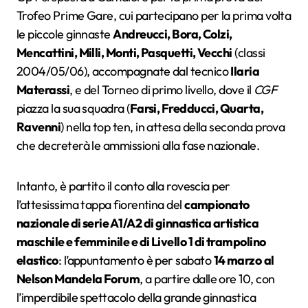
Trofeo Prime Gare, cui partecipano per la prima volta
le piccole ginnaste
Andreucci, Bora, Colzi,
Mencattini, Milli, Monti, Pasquetti, Vecchi
(classi
2004/05/06), accompagnate dal tecnico
Ilaria
Materassi
, e del Torneo di primo livello, dove il
CGF
piazza la sua squadra (
Farsi, Fredducci, Quarta,
Ravenni
) nella top ten, in attesa della seconda prova
che decreterà le ammissioni alla fase nazionale.
Intanto, è partito il conto alla rovescia per
l’attesissima tappa fiorentina del
campionato
nazionale di serie A1/A2 di ginnastica artistica
maschile e femminile e di Livello 1 di trampolino
elastico
: l’appuntamento è per sabato
14 marzo
al
Nelson Mandela Forum
, a partire dalle ore 10, con
l’imperdibile spettacolo della grande ginnastica