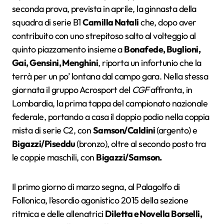
seconda prova, prevista in aprile, la ginnasta della
squadra di serie B1
Camilla Natali
che, dopo aver
contribuito con uno strepitoso salto al volteggio al
quinto piazzamento insieme a
Bonafede, Buglioni,
Gai, Gensini, Menghini
, riporta un infortunio che la
terrà per un po’ lontana dal campo gara. Nella stessa
giornata il gruppo Acrosport del
CGF
affronta, in
Lombardia, la prima tappa del campionato nazionale
federale, portando a casa il doppio podio nella coppia
mista di serie C2, con
Samson/Caldini
(argento) e
Bigazzi/Piseddu
(bronzo), oltre al secondo posto tra
le coppie maschili, con
Bigazzi/Samson.
Il primo giorno di marzo segna, al Palagolfo di
Follonica, l’esordio agonistico 2015 della sezione
ritmica e delle allenatrici
Diletta e Novella Borselli,