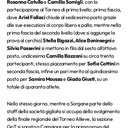
Rosanna Catullo
e
Camilla Somigli
, con la
partecipazione al Torneo di primo livello, prima fascia,
dove
Ariel Fallaci
chiude al sedicesimo posto grazie
alle sue esecuzioni al corpo libero e palla; mentre nella
prima fascia del secondo livello (dove si aggiunge la
prova al cerchio)
Stella Bigazzi, Alice Boninsegni
e
Silvia Passerini
si mettono in fila dal sesto all’ottavo
posto, undicesima
Camilla Bazzani
su circa trenta
partecipanti, stesso piazzamento per
Sofia Cottini
in
seconda fascia, infine un pari merito al quindicesimo
posto per
Samira Moussa
e
Giada Giusti
, su un
totale di quaranta atlete.
Nello stesso giorno, mentre a Sorgane parte dello
staff della società gigliata si occupa dello svolgimento
della finale regionale del Torneo Allieve, la sezione
GpT si sposta a Camaiore per la prima prova del