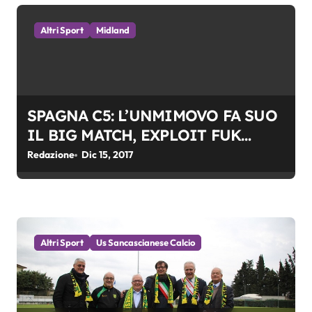
i
c
Altri Sport
Midland
o
l
SPAGNA C5: L’UNMIMOVO FA SUO
i
IL BIG MATCH, EXPLOIT FUK
CAFE’
Redazione
Dic 15, 2017
Altri Sport
Us Sancascianese Calcio