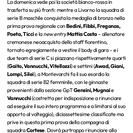
La domenica vede poi la società bianco-rossa in
trasferta su più fronti: mentre a Livorno la squadra di
serie B maschile conquista la medaglia di bronzo nella
prima prova regionale con
Bedini, Fibbi, Fregonas,
Poeta, Ticci
e la
new entry
Mattia Costa
– allenatore
cremonese neoacquisto dello staff fiorentino,
tornato egregiamente a vestire il body di gara – e i
due team di serie C si piazzano rispettivamente quarti
(
Gaito, Vannucchi, Vitellozzi
) e settimi (
Awad, Giani,
Lompi, Silei
), a Montevarchi fa il suo esordio la
squadra di serie B2 femminile, con le ginnaste
provenienti dalla sezione GpT
Gensini, Mugnai
e
Vannucchi
(costretta per indisposizione a rinunciare
ad eseguire il suo intero programma e a limitarsi al suo
apporto al volteggio), diciassettesime classificate ma
prive in questa prima prova della compagna di
squadra
Cortese
. Dovrà purtroppo rinunciare alla