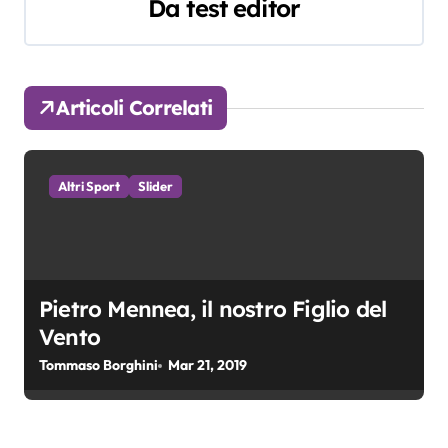
i
Da
test editor
g
a
Articoli Correlati
z
i
Altri Sport
Slider
o
n
e
Pietro Mennea, il nostro Figlio del
a
Vento
r
Tommaso Borghini
Mar 21, 2019
t