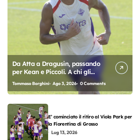
Da Atta a Dragusin, passando
per Kean e Piccoli. A chi gli
oscar del precampionato?
Tommaso Borghini
Ago 3, 2026
0 Comments
E’ cominciato il ritiro al Viola Park per
la Fiorentina di Grosso
Lug 13, 2026