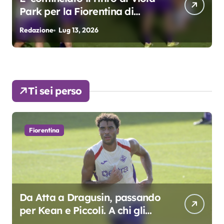
rentina di
3. Kean e Fagioli
fondamentali. Atta
026
Redazione
Lug 9, 2026
colpo”
Ti sei perso
Fiorentina
Da Atta a Dragusin, passando
per Kean e Piccoli. A chi gli
oscar del precampionato?