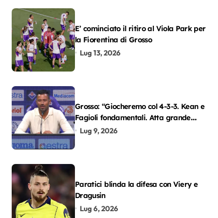
E’ cominciato il ritiro al Viola Park per
la Fiorentina di Grosso
Lug 13, 2026
Grosso: “Giocheremo col 4-3-3. Kean e
Fagioli fondamentali. Atta grande
colpo”
Lug 9, 2026
Paratici blinda la difesa con Viery e
Dragusin
Lug 6, 2026