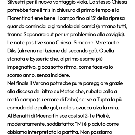
Silvestri per il nuovo vantaggio viola. Lo stesso Chiesa
potrebbe fare il tris in chiusura di primo tempo e la
Fiorentina tiene bene il campo fino al 15′ della ripresa
quando comincia la girandola dei cambi (entrano tutti,
tranne Saponara out per un problemino alla caviglia).
Le note positive sono Chiesa, Simeone, Veretout e
Diks (almeno nell’azione del secondo gol). Quella
stonata e Eysseric che, al primo esame più
impegnativo, gioca sotto ritmo, come faceva lo
scorso anno, senza incidere.
Nel finale il Verona potrebbe pure pareggiare grazie
alla discesa dell’altro ex Matos che, rubata palla a
metà campo (su errore di Dabo) serve a Tupta la più
comoda delle palle gol, ma lo slovacco alza la mira.
Al Benatti di Moena finisce così sul 2-1 e Pioli è,
moderatamente, soddisfatto: “Mi è piaciuto come
abbiamo interpretato la partita. Non possiamo