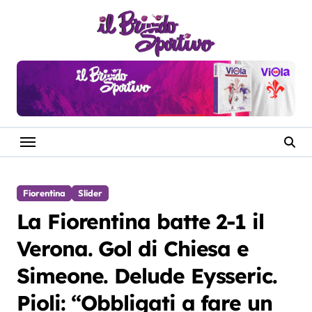
Salta
al
contenuto
Fiorentina
Slider
La Fiorentina batte 2-1 il
Verona. Gol di Chiesa e
Simeone. Delude Eysseric.
Pioli: “Obbligati a fare un