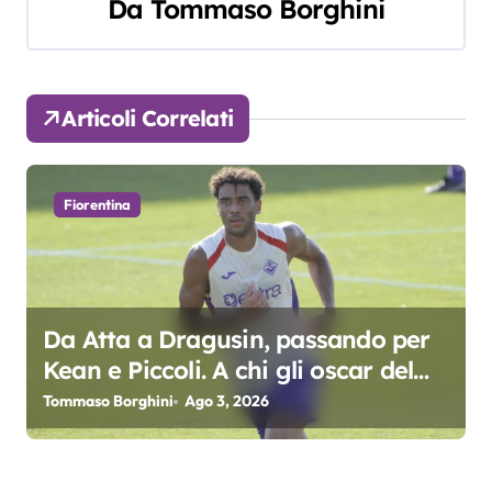
g
Da
Tommaso Borghini
a
z
Articoli Correlati
i
o
Fiorentina
n
e
a
Da Atta a Dragusin, passando per
r
Kean e Piccoli. A chi gli oscar del
precampionato?
Tommaso Borghini
Ago 3, 2026
t
i