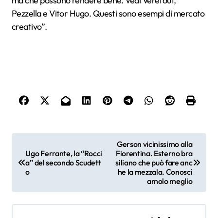
ma che possono rendere bene. Vedi Veretout,
Pezzella e Vitor Hugo. Questi sono esempi di mercato
creativo”.
N
Gerson vicinissimo alla
Ugo Ferrante, la “Rocci
Fiorentina. Esterno bra
a
a” del secondo Scudett
siliano che può fare anc
o
he la mezzala. Conosci
v
amolo meglio
i