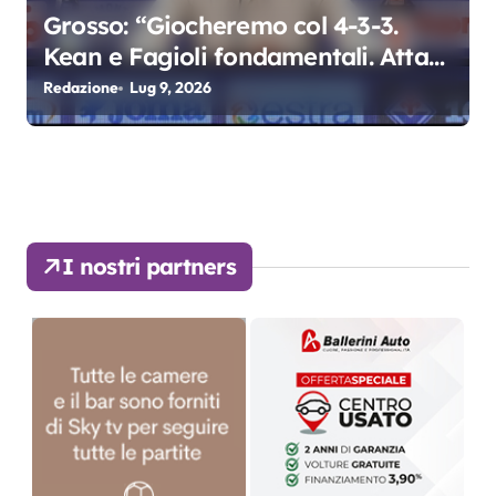
Grosso: “Giocheremo col 4-3-3.
Kean e Fagioli fondamentali. Atta
grande colpo”
Redazione
Lug 9, 2026
I nostri partners