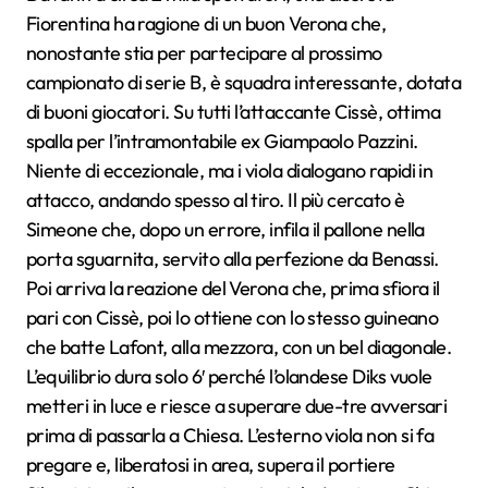
Fiorentina ha ragione di un buon Verona che,
nonostante stia per partecipare al prossimo
campionato di serie B, è squadra interessante, dotata
di buoni giocatori. Su tutti l’attaccante Cissè, ottima
spalla per l’intramontabile ex Giampaolo Pazzini.
Niente di eccezionale, ma i viola dialogano rapidi in
attacco, andando spesso al tiro. Il più cercato è
Simeone che, dopo un errore, infila il pallone nella
porta sguarnita, servito alla perfezione da Benassi.
Poi arriva la reazione del Verona che, prima sfiora il
pari con Cissè, poi lo ottiene con lo stesso guineano
che batte Lafont, alla mezzora, con un bel diagonale.
L’equilibrio dura solo 6′ perché l’olandese Diks vuole
metteri in luce e riesce a superare due-tre avversari
prima di passarla a Chiesa. L’esterno viola non si fa
pregare e, liberatosi in area, supera il portiere