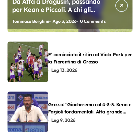
Da Atta a Dragusin, passando
per Kean e Piccoli. A chi gli
oscar del precampionato?
Tommaso Borghini
Ago 3, 2026
0 Comments
E’ cominciato il ritiro al Viola Park per
la Fiorentina di Grosso
Lug 13, 2026
Grosso: “Giocheremo col 4-3-3. Kean e
Fagioli fondamentali. Atta grande
colpo”
Lug 9, 2026