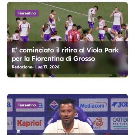
c
o
Fiorentina
l
i
E’ cominciato il ritiro al Viola Park
per la Fiorentina di Grosso
Redazione
Lug 13, 2026
Fiorentina