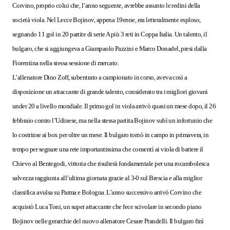
Corvino, proprio colui che, l’anno seguente, avrebbe assunto le redini della
società viola. Nel Lecce Bojinov, appena 19enne, era letteralmente esploso,
segnando 11 gol in 20 partite di serie A più 3 reti in Coppa Italia. Un talento, il
bulgaro, che si aggiungeva a Giampaolo Pazzini e Marco Donadel, presi dalla
Fiorentina nella stessa sessione di mercato.
L’allenatore Dino Zoff, subentrato a campionato in corso, aveva così a
disposizione un attaccante di grande talento, considerato tra i migliori giovani
under 20 a livello mondiale. Il primo gol in viola arrivò quasi un mese dopo, il 26
febbraio contro l’Udinese, ma nella stessa partita Bojinov subì un infortunio che
lo costrinse ai box per oltre un mese. Il bulgaro tornò in campo in primavera, in
tempo per segnare una rete importantissima che consentì ai viola di battere il
Chievo al Bentegodi, vittoria che risulterà fondamentale per una rocambolesca
salvezza raggiunta all’ultima giornata grazie al 3-0 sul Brescia e alla miglior
classifica avulsa su Parma e Bologna. L’anno successivo arrivò Corvino che
acquistò Luca Toni, un super attaccante che fece scivolare in secondo piano
Bojinov nelle gerarchie del nuovo allenatore Cesare Prandelli. Il bulgaro
finì