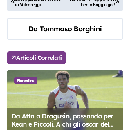
io Valcareggi
berto Baggio gol!
a
v
Da
Tommaso Borghini
i
g
a
Articoli Correlati
z
i
Fiorentina
o
n
e
Da Atta a Dragusin, passando per
Kean e Piccoli. A chi gli oscar del
a