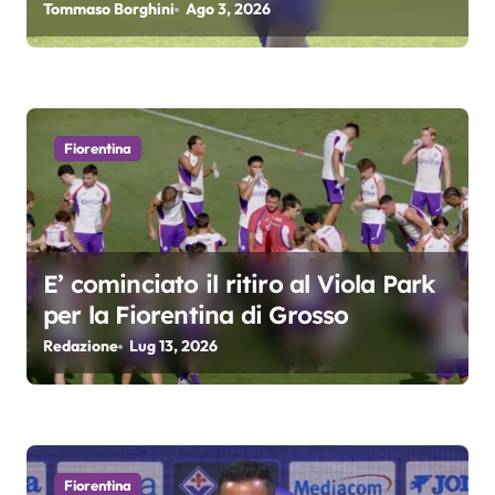
precampionato?
Tommaso Borghini
Ago 3, 2026
r
t
i
Fiorentina
c
o
l
E’ cominciato il ritiro al Viola Park
i
per la Fiorentina di Grosso
Redazione
Lug 13, 2026
Fiorentina