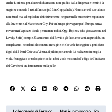
anche fuori rosa per alcune dichiarazioni non gradite dalla dirigenza e terminò la
stagione con sole 6 reti all’attivo (più 3 in Coppa Italia). Nonostante il suo talento
non riuscì mai ad esplodere definitivamente, neppure nelle successive esperienze
alla Juventus e al Manchester City. Poi un lungo girovagare per l’Europa senza
trovare mai la piazza ideale per mettere radici. Oggi Bojinov (che gioca ancora nel
Levsky Sofia) compie 33 anni e noi del Brivido gli facciamo tanti auguri di buon
compleanno, ricordandolo con un’immagine che lo vede festeggiare a perdifiato
il gol del 2-0 sul Chievo a Verona, il più importante da lui realizzato in maglia
viola, festeggiato sotto lo spicchio dei tifosi viola mostrando l’effige dell’indiano
del Cav che si era fatto tatuare sulla pelle.
N
La leggenda di Ferrucc
Non è un miraggio… Ro