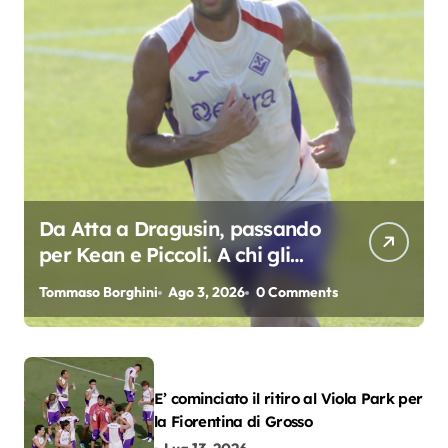
Da Atta a Dragusin, passando
per Kean e Piccoli. A chi gli
oscar del precampionato?
Tommaso Borghini
Ago 3, 2026
0 Comments
E’ cominciato il ritiro al Viola Park per
la Fiorentina di Grosso