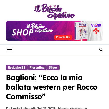
Salta
al
contenuto
Esclusive BS
Fiorentina
Slider
Baglioni: “Ecco la mia
ballata western per Rocco
Commisso”
Da Lucia Petraroli
Set 13, 2019
Nessun commento