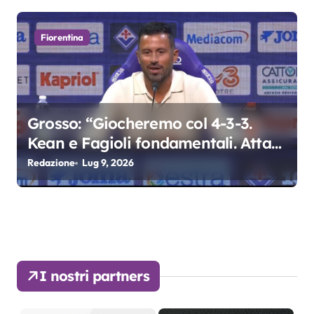
Fiorentina
Grosso: “Giocheremo col 4-3-3.
Kean e Fagioli fondamentali. Atta
grande colpo”
Redazione
Lug 9, 2026
I nostri partners