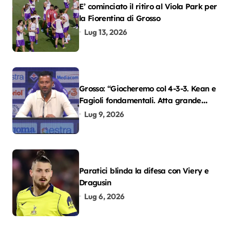
E’ cominciato il ritiro al Viola Park per
la Fiorentina di Grosso
Lug 13, 2026
Grosso: “Giocheremo col 4-3-3. Kean e
Fagioli fondamentali. Atta grande
colpo”
Lug 9, 2026
Paratici blinda la difesa con Viery e
Dragusin
Lug 6, 2026