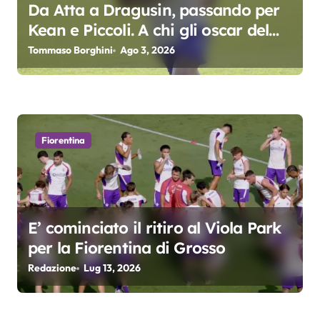
a
Da Atta a Dragusin, passando per
Kean e Piccoli. A chi gli oscar del
r
precampionato?
Tommaso Borghini
Ago 3, 2026
t
i
c
Fiorentina
o
l
i
E’ cominciato il ritiro al Viola Park
per la Fiorentina di Grosso
Redazione
Lug 13, 2026