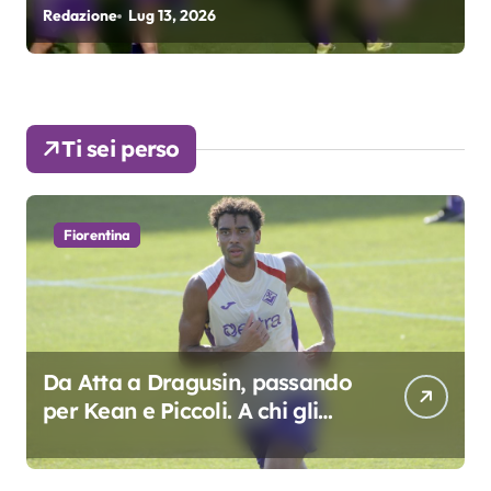
fondamentali. Atta grande
Redazione
Lug 9, 2026
R
colpo”
Ti sei perso
Fiorentina
Da Atta a Dragusin, passando
per Kean e Piccoli. A chi gli
oscar del precampionato?