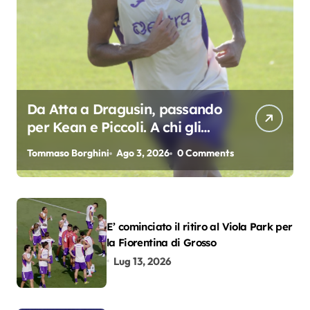
Da Atta a Dragusin, passando
per Kean e Piccoli. A chi gli
oscar del precampionato?
Tommaso Borghini
Ago 3, 2026
0 Comments
E’ cominciato il ritiro al Viola Park per
la Fiorentina di Grosso
Lug 13, 2026