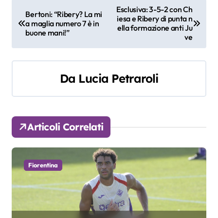
N
Esclusiva: 3-5-2 con Ch
Bertoni: “Ribery? La mi
iesa e Ribery di punta n
a
a maglia numero 7 è in
ella formazione anti Ju
buone mani!”
ve
v
i
Da
Lucia Petraroli
g
a
z
Articoli Correlati
i
o
Fiorentina
n
e