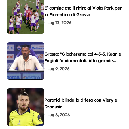
E’ cominciato il ritiro al Viola Park per
la Fiorentina di Grosso
Lug 13, 2026
Grosso: “Giocheremo col 4-3-3. Kean e
Fagioli fondamentali. Atta grande
colpo”
Lug 9, 2026
Paratici blinda la difesa con Viery e
Dragusin
Lug 6, 2026