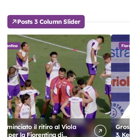
Posts 3 Column Slider
Fiorentina
Grosso: “Giocheremo col 4-3-
3. Kean e Fagioli