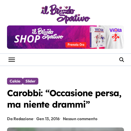
Salta
al
contenuto
Calcio
Slider
Carobbi: “Occasione persa,
ma niente drammi”
Da Redazione
Gen 13, 2016
Nessun commento