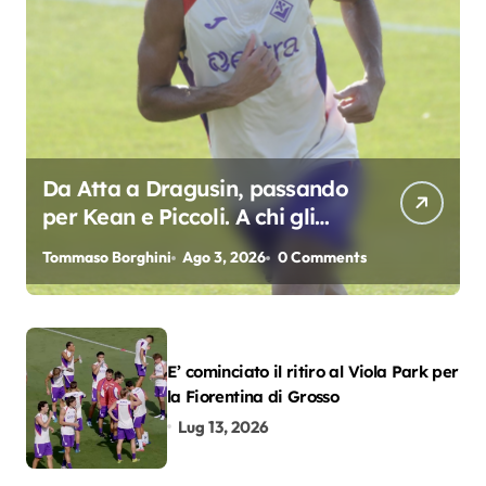
Da Atta a Dragusin, passando
per Kean e Piccoli. A chi gli
oscar del precampionato?
Tommaso Borghini
Ago 3, 2026
0 Comments
E’ cominciato il ritiro al Viola Park per
la Fiorentina di Grosso
Lug 13, 2026