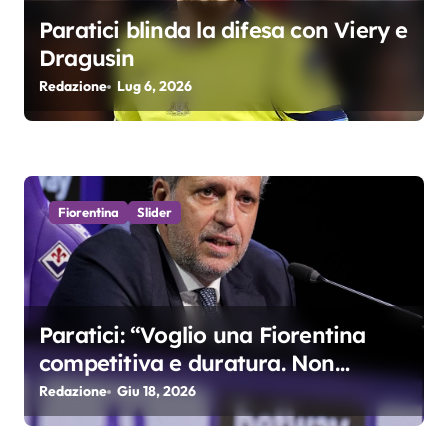
a
Paratici blinda la difesa con Viery e
Dragusin
r
Redazione
Lug 6, 2026
t
i
c
Fiorentina
Slider
o
l
i
Paratici: “Voglio una Fiorentina
competitiva e duratura. Non
accetterei di arrivare ottavo per 4
Redazione
Giu 18, 2026
anni di fila…”