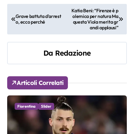
N
Katia Beni: “Firenze è p
Grave battuta d’arrest
olemica per natura Ma
a
o, ecco perché
questa Viola merita gr
andi applausi”
v
i
Da
Redazione
g
a
z
Articoli Correlati
i
o
Fiorentina
Slider
n
e