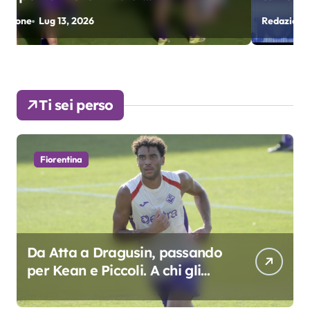
fondamentali. Atta grande
Redazione
Lug 9, 2026
R
colpo”
Ti sei perso
Fiorentina
Da Atta a Dragusin, passando
per Kean e Piccoli. A chi gli
oscar del precampionato?