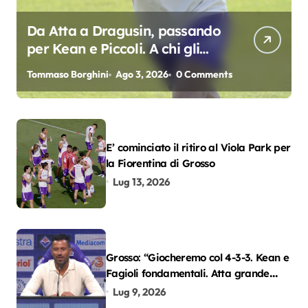
Da Atta a Dragusin, passando
per Kean e Piccoli. A chi gli
oscar del precampionato?
Tommaso Borghini
Ago 3, 2026
0 Comments
E’ cominciato il ritiro al Viola Park per
la Fiorentina di Grosso
Lug 13, 2026
Grosso: “Giocheremo col 4-3-3. Kean e
Fagioli fondamentali. Atta grande
colpo”
Lug 9, 2026