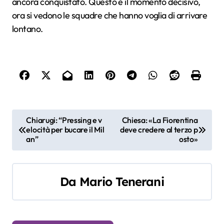
ancora conquistato. Questo è il momento decisivo,
ora si vedono le squadre che hanno voglia di arrivare
lontano.
N
Chiarugi: “Pressing e v
Chiesa: «La Fiorentina
elocità per bucare il Mil
deve credere al terzo p
a
an”
osto»
v
i
Da
Mario Tenerani
g
a