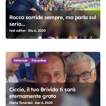
l
Rocco sorride sempre, ma parla sul
i
serio…
test editor
Giu 6, 2020
Editoriale
Fiorentina
Ciccio, il tuo Brivido ti sarà
eternamente grato
Mario Tenerani
Apr 6, 2020