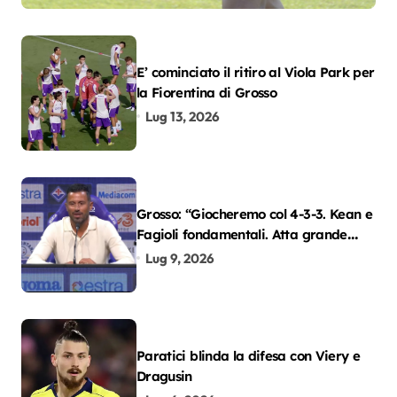
E’ cominciato il ritiro al Viola Park per
la Fiorentina di Grosso
Lug 13, 2026
Grosso: “Giocheremo col 4-3-3. Kean e
Fagioli fondamentali. Atta grande
colpo”
Lug 9, 2026
Paratici blinda la difesa con Viery e
Dragusin