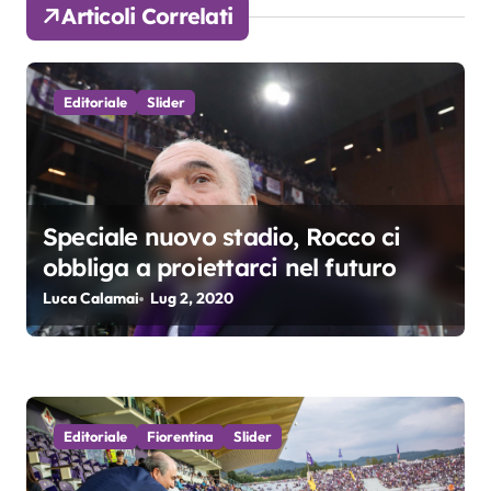
Articoli Correlati
z
i
Editoriale
Slider
o
n
e
Speciale nuovo stadio, Rocco ci
a
obbliga a proiettarci nel futuro
r
Luca Calamai
Lug 2, 2020
t
i
c
Editoriale
Fiorentina
Slider
o