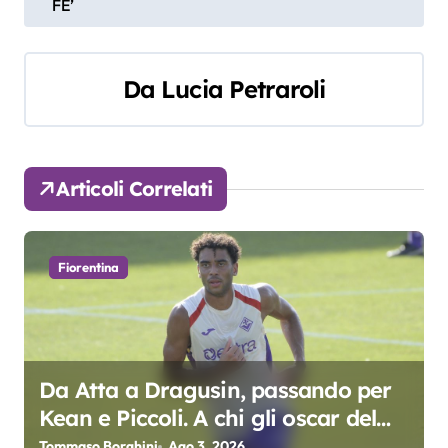
FE’
v
i
Da
Lucia Petraroli
g
a
z
Articoli Correlati
i
o
Fiorentina
n
e
a
Da Atta a Dragusin, passando per
Kean e Piccoli. A chi gli oscar del
r
precampionato?
Tommaso Borghini
Ago 3, 2026