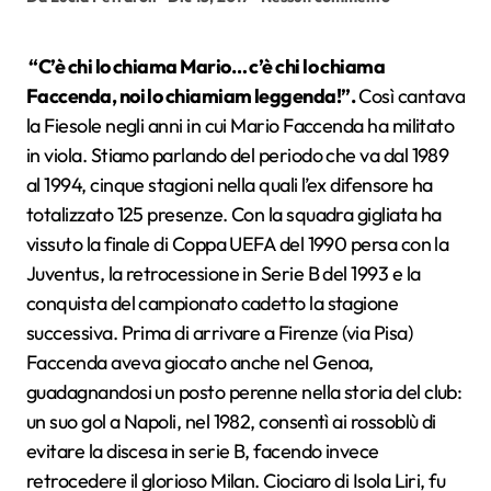
“C’è chi lo chiama Mario… c’è chi lo chiama
Faccenda, noi lo chiamiam leggenda!”.
Così cantava
la Fiesole negli anni in cui Mario Faccenda ha militato
in viola. Stiamo parlando del periodo che va dal 1989
al 1994, cinque stagioni nella quali l’ex difensore ha
totalizzato 125 presenze. Con la squadra gigliata ha
vissuto la finale di Coppa UEFA del 1990 persa con la
Juventus, la retrocessione in Serie B del 1993 e la
conquista del campionato cadetto la stagione
successiva. Prima di arrivare a Firenze (via Pisa)
Faccenda aveva giocato anche nel Genoa,
guadagnandosi un posto perenne nella storia del club:
un suo gol a Napoli, nel 1982, consentì ai rossoblù di
evitare la discesa in serie B, facendo invece
retrocedere il glorioso Milan. Ciociaro di Isola Liri, fu