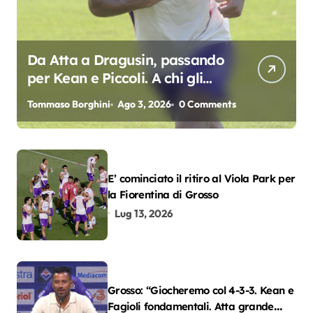
Da Atta a Dragusin, passando
per Kean e Piccoli. A chi gli
oscar del precampionato?
Tommaso Borghini
Ago 3, 2026
0 Comments
E’ cominciato il ritiro al Viola Park per
la Fiorentina di Grosso
Lug 13, 2026
Grosso: “Giocheremo col 4-3-3. Kean e
Fagioli fondamentali. Atta grande