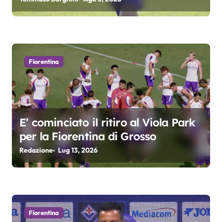
t
i
c
Fiorentina
o
l
i
E’ cominciato il ritiro al Viola Park
per la Fiorentina di Grosso
Redazione
Lug 13, 2026
Fiorentina