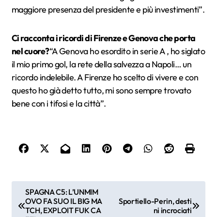
maggiore presenza del presidente e più investimenti”.
Ci racconta i ricordi di Firenze e Genova che porta
nel cuore?
“A Genova ho esordito in serie A , ho siglato
il mio primo gol, la rete della salvezza a Napoli… un
ricordo indelebile. A Firenze ho scelto di vivere e con
questo ho già detto tutto, mi sono sempre trovato
bene con i tifosi e la città”.
N
SPAGNA C5: L’UNMIM
OVO FA SUO IL BIG MA
Sportiello-Perin, desti
a
TCH, EXPLOIT FUK CA
ni incrociati