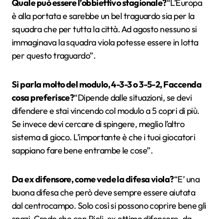
Quale può essere l’obbiettivo stagionale?
“L’Europa
è alla portata e sarebbe un bel traguardo sia per la
squadra che per tutta la città. Ad agosto nessuno si
immaginava la squadra viola potesse essere in lotta
per questo traguardo”.
Si parla molto del modulo, 4-3-3 o 3-5-2, Faccenda
cosa preferisce?
“Dipende dalle situazioni, se devi
difendere e stai vincendo col modulo a 5 copri di più.
Se invece devi cercare di spingere, meglio l’altro
sistema di gioco. L’importante è che i tuoi giocatori
sappiano fare bene entrambe le cose”.
Da ex difensore, come vede la difesa viola?
“E’ una
buona difesa che però deve sempre essere aiutata
dal centrocampo. Solo così si possono coprire bene gli
spazi. Credo che con Pioli, ex ottimo difensore, da