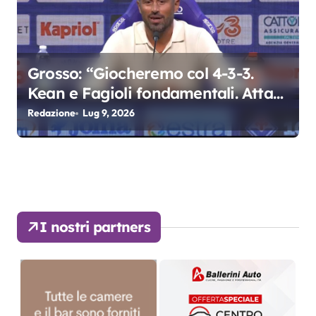
Grosso: “Giocheremo col 4-3-3.
Kean e Fagioli fondamentali. Atta
grande colpo”
Redazione
Lug 9, 2026
I nostri partners