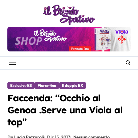
Salta
al
contenuto
Esclusive BS
Fiorentina
Il doppio EX
Faccenda: “Occhio al
Genoa .Serve una Viola al
top”
Da Lucia Petraroli
Dic 15, 2017
Nessun commento