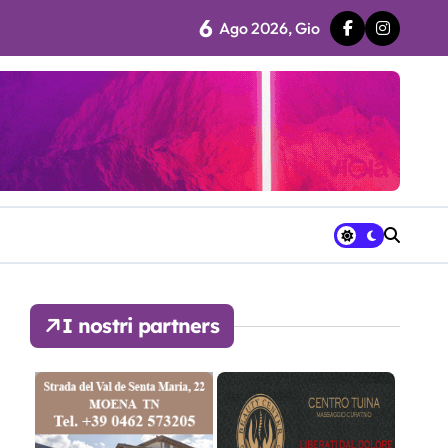
6
Ago 2026, Gio
 fila…”
ra avrà a disposizione
I nostri partners