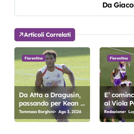
Da
Giaco
i
g
a
Articoli Correlati
z
i
Fiorentina
Fiorentina
o
n
e
Da Atta a Dragusin,
E’ cominci
passando per Kean e
al Viola P
a
Piccoli. A chi gli oscar
Fiorentin
Tommaso Borghini
Ago 3, 2026
Redazione
Lu
r
del precampionato?
Fio
t
tin