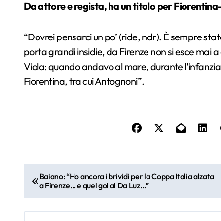
Da attore e regista, ha un titolo per Fiorentina
“
Dovrei pensarci un po’ (ride, ndr). È sempre stat
porta grandi insidie, da Firenze non si esce mai 
Viola: quando andavo al mare, durante l’infanzia e
Fiorentina, tra cui Antognoni”.
N
Baiano: “Ho ancora i brividi per la Coppa Italia alzata
a Firenze… e quel gol al Da Luz…”
a
v