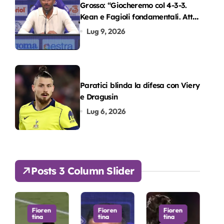
Grosso: “Giocheremo col 4-3-3.
Kean e Fagioli fondamentali. Atta
grande colpo”
Lug 9, 2026
Paratici blinda la difesa con Viery
e Dragusin
Lug 6, 2026
Posts 3 Column Slider
Fioren
Fioren
Fioren
tina
tina
tina