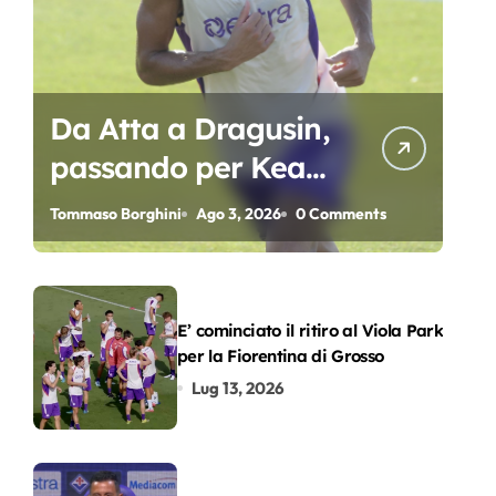
Da Atta a Dragusin,
passando per Kean
e Piccoli. A chi gli
Tommaso Borghini
Ago 3, 2026
0 Comments
oscar del
precampionato?
E’ cominciato il ritiro al Viola Park
per la Fiorentina di Grosso
Lug 13, 2026