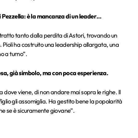
i Pezzella: è la mancanza di un leader…
tto tanto dalla perdita di Astori, trovando un
 Pioli ha costruito una leadership allargata, una
o a turno”.
iesa, già simbolo, ma con poca esperienza.
dove viene, di non andare mai sopra le righe. Il
iglio gli assomiglia. Ha gestito bene la popolarità
he se
è sicuramente giovane”.