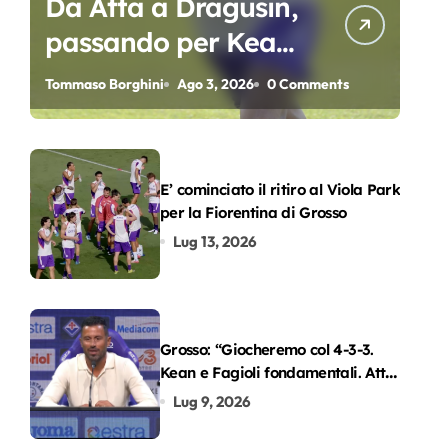
Da Atta a Dragusin,
passando per Kean
e Piccoli. A chi gli
Tommaso Borghini
Ago 3, 2026
0 Comments
oscar del
precampionato?
E’ cominciato il ritiro al Viola Park
per la Fiorentina di Grosso
Lug 13, 2026
Grosso: “Giocheremo col 4-3-3.
Kean e Fagioli fondamentali. Atta
grande colpo”
Lug 9, 2026