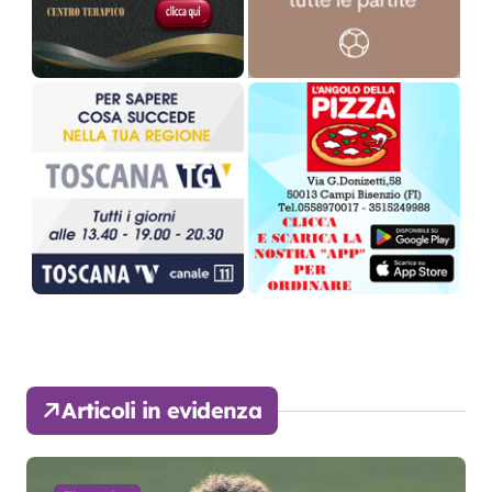
Articoli in evidenza