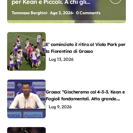
per Kean e Piccoli. A chi gli
oscar del precampionato?
Tommaso Borghini
Ago 3, 2026
0 Comments
E’ cominciato il ritiro al Viola Park per
la Fiorentina di Grosso
Lug 13, 2026
Grosso: “Giocheremo col 4-3-3. Kean e
Fagioli fondamentali. Atta grande
colpo”
Lug 9, 2026