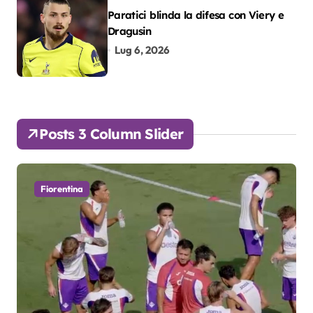
Paratici blinda la difesa con Viery e
Dragusin
Lug 6, 2026
Posts 3 Column Slider
entina
Fiorentina