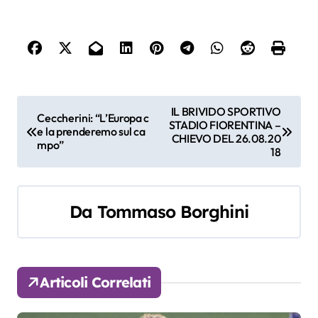
N
IL BRIVIDO SPORTIVO
Ceccherini: “L’Europa c
STADIO FIORENTINA –
a
e la prenderemo sul ca
CHIEVO DEL 26.08.20
mpo”
18
v
i
Da
Tommaso Borghini
g
a
z
Articoli Correlati
i