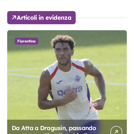
Articoli in evidenza
Fiorentina
Da Atta a Dragusin, passando