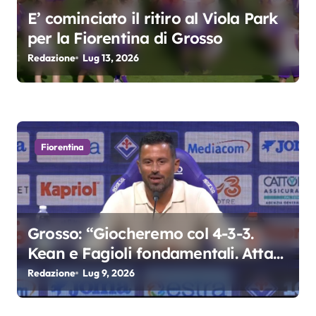
E’ cominciato il ritiro al Viola Park
i
per la Fiorentina di Grosso
Redazione
Lug 13, 2026
Fiorentina
Grosso: “Giocheremo col 4-3-3.
Kean e Fagioli fondamentali. Atta
grande colpo”
Redazione
Lug 9, 2026