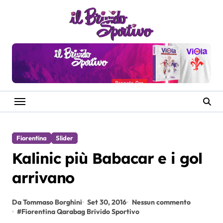
Salta
al
contenuto
Fiorentina
Slider
Kalinic più Babacar e i gol
arrivano
Da Tommaso Borghini
Set 30, 2016
Nessun commento
#
Fiorentina Qarabag Brivido Sportivo