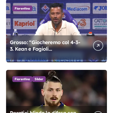
Fiorentina
Grosso: “Giocheremo col 4-3-
3. Kean e Fagioli
fondamentali. Atta grande
colpo”
Fiorentina
Slider
Paratici blinda la difesa con