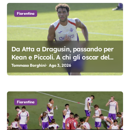
i
Fiorentina
o
n
e
Da Atta a Dragusin, passando per
a
Kean e Piccoli. A chi gli oscar del
precampionato?
r
Tommaso Borghini
Ago 3, 2026
t
i
c
Fiorentina
o
l