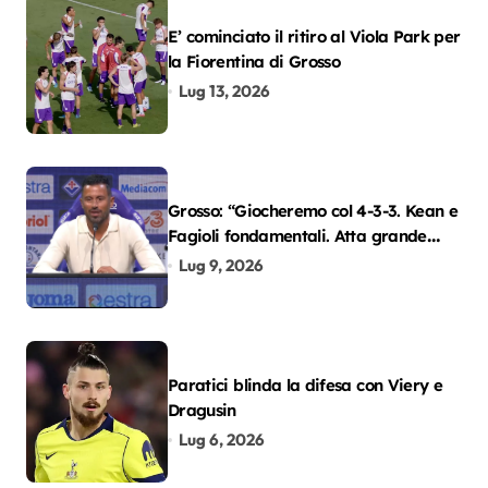
E’ cominciato il ritiro al Viola Park per
la Fiorentina di Grosso
Lug 13, 2026
Grosso: “Giocheremo col 4-3-3. Kean e
Fagioli fondamentali. Atta grande
colpo”
Lug 9, 2026
Paratici blinda la difesa con Viery e
Dragusin
Lug 6, 2026