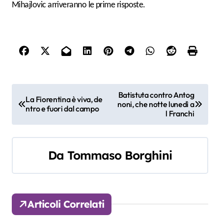
Mihajlovic arriveranno le prime risposte.
N
Batistuta contro Antog
La Fiorentina è viva, de
noni, che notte lunedì a
a
ntro e fuori dal campo
l Franchi
v
i
Da
Tommaso Borghini
g
a
Articoli Correlati
z