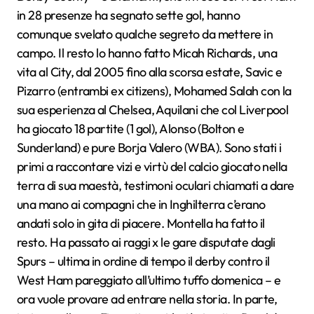
in 28 presenze ha segnato sette gol, hanno
comunque svelato qualche segreto da mettere in
campo. Il resto lo hanno fatto Micah Richards, una
vita al City, dal 2005 fino alla scorsa estate, Savic e
Pizarro (entrambi ex citizens), Mohamed Salah con la
sua esperienza al Chelsea, Aquilani che col Liverpool
ha giocato 18 partite (1 gol), Alonso (Bolton e
Sunderland) e pure Borja Valero (WBA). Sono stati i
primi a raccontare vizi e virtù del calcio giocato nella
terra di sua maestà, testimoni oculari chiamati a dare
una mano ai compagni che in Inghilterra c’erano
andati solo in gita di piacere. Montella ha fatto il
resto. Ha passato ai raggi x le gare disputate dagli
Spurs – ultima in ordine di tempo il derby contro il
West Ham pareggiato all’ultimo tuffo domenica – e
ora vuole provare ad entrare nella storia. In parte,