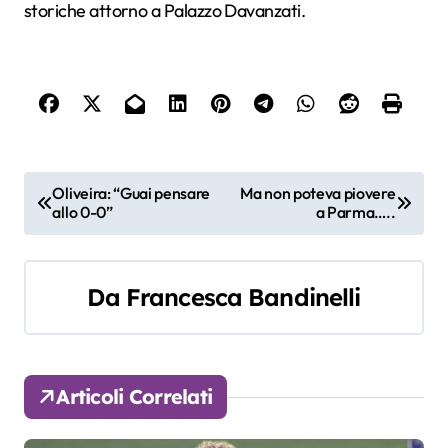
storiche attorno a Palazzo Davanzati.
N
Oliveira: “Guai pensare
Ma non poteva piovere
allo 0-0”
a Parma…..
a
v
Da
Francesca Bandinelli
i
g
a
Articoli Correlati
z