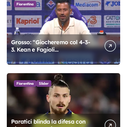
Fiorentina
Grosso: “Giocheremo col 4-3-
3. Kean e Fagioli
fondamentali. Atta grande
colpo”
Fiorentina
Slider
Paratici blinda la difesa con