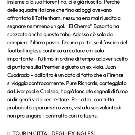
insieme alla sua Fiorentina, ci è già riuscito. Perché
delle squadre italiane che fino ad oggi avevano
affrontato il Tottenham, nessuna era mai riuscita a
segnare nemmeno un gol. “El Chema” Basanta ha
spezzato anche questo tabù. Adesso c’è solo da
compiere l’ultimo passo. Da una parte, se il fascino del
football inglese continua a recitare un ruolo
importante – l’ultimo in ordine di tempo ad aver scelto
di puntare sulla Premier è giusto un ex viola, Juan
Cuadrado – dall’altra è un dato di fatto che a Firenze
si viaggia controcorrente. Pure Richards, corteggiato
da Liverpool e Chelsea, ha già lanciato segnali di fumo
ai dirigenti viola per restare. Per altro, con tutta
probabilità a parametro zero, vista la sua volontà di
non prolungare il contratto con i citizens.
IL TOUR IN CITTA’…DEGLI EX INGLESI