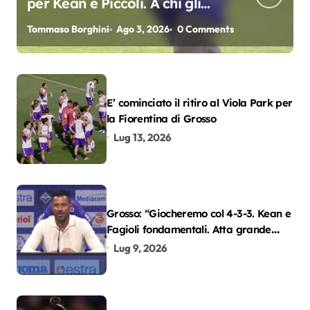
per Kean e Piccoli. A chi gli
oscar del precampionato?
Tommaso Borghini
Ago 3, 2026
0 Comments
E’ cominciato il ritiro al Viola Park per
la Fiorentina di Grosso
Lug 13, 2026
Grosso: “Giocheremo col 4-3-3. Kean e
Fagioli fondamentali. Atta grande
colpo”
Lug 9, 2026