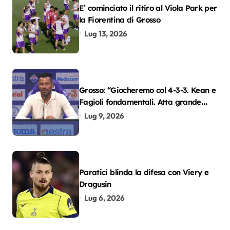
E’ cominciato il ritiro al Viola Park per
la Fiorentina di Grosso
Lug 13, 2026
Grosso: “Giocheremo col 4-3-3. Kean e
Fagioli fondamentali. Atta grande
colpo”
Lug 9, 2026
Paratici blinda la difesa con Viery e
Dragusin
Lug 6, 2026