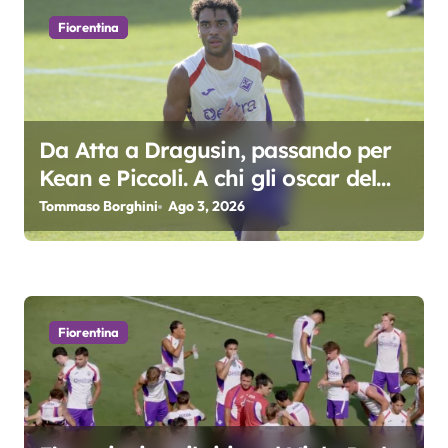
i
Fiorentina
o
n
e
Da Atta a Dragusin, passando per
Kean e Piccoli. A chi gli oscar del
a
precampionato?
Tommaso Borghini
Ago 3, 2026
r
t
i
Fiorentina
c
o
l