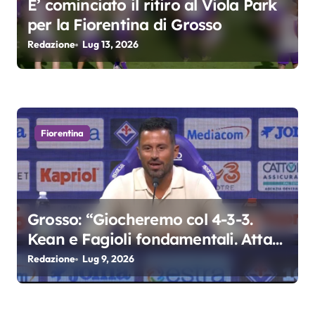
E’ cominciato il ritiro al Viola Park
i
per la Fiorentina di Grosso
Redazione
Lug 13, 2026
Fiorentina
Grosso: “Giocheremo col 4-3-3.
Kean e Fagioli fondamentali. Atta
grande colpo”
Redazione
Lug 9, 2026