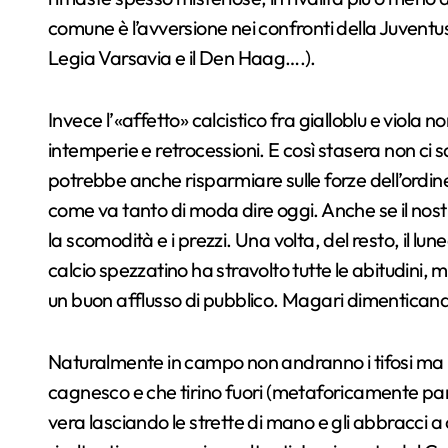
comune è l’avversione nei confronti della Juventus
Legia Varsavia e il Den Haag….).
Invece l’«affetto» calcistico fra gialloblu e viola
intemperie e retrocessioni. E così stasera non ci s
potrebbe anche risparmiare sulle forze dell’ordine
come va tanto di moda dire oggi. Anche se il nostro
la scomodità e i prezzi. Una volta, del resto, il lun
calcio spezzatino ha stravolto tutte le abitudini, m
un buon afflusso di pubblico. Magari dimenticando
Naturalmente in campo non andranno i tifosi ma i 
cagnesco e che tirino fuori (metaforicamente parl
vera lasciando le strette di mano e gli abbracci a c