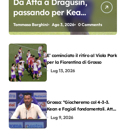
Da Atta a Dragusin,
passando per Kean
e Piccoli. A chi gli
Tommaso Borghini
Ago 3, 2026
0 Comments
oscar del
precampionato?
E’ cominciato il ritiro al Viola Park
per la Fiorentina di Grosso
Lug 13, 2026
Grosso: “Giocheremo col 4-3-3.
Kean e Fagioli fondamentali. Atta
grande colpo”
Lug 9, 2026