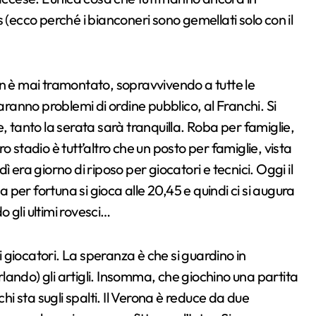
 (ecco perché i bianconeri sono gemellati solo con il
 non è mai tramontato, sopravvivendo a tutte le
aranno problemi di ordine pubblico, al Franchi. Si
, tanto la serata sarà tranquilla. Roba per famiglie,
 stadio è tutt’altro che un posto per famiglie, vista
edì era giorno di riposo per giocatori e tecnici. Oggi il
a per fortuna si gioca alle 20,45 e quindi ci si augura
 gli ultimi rovesci…
giocatori. La speranza è che si guardino in
ando) gli artigli. Insomma, che giochino una partita
hi sta sugli spalti. Il Verona è reduce da due