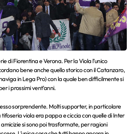
 ricordano bene anche quello storico con il Catanzaro,
naviga in Lega Pro) con la quale ben difficilmente si
r i prossimi vent’anni.
sso sorprendente. Molti supporter, in particolare
 tifoseria viola era pappa e ciccia con quelle di Inter
amicizie si sono poi trasformate, per ragioni
accese. L’unica cosa che tutti hanno ancora in