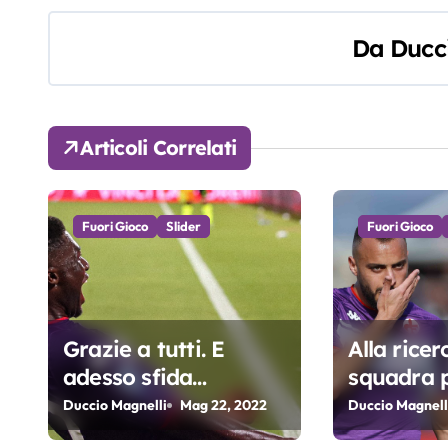
v
Da
Ducc
i
g
Articoli Correlati
a
z
Fuori Gioco
Slider
Fuori Gioco
i
o
n
Grazie a tutti. E
Alla ricer
e
adesso sfida
squadra 
a
all’Europa
Duccio Magnelli
Mag 22, 2022
Duccio Magnell
r