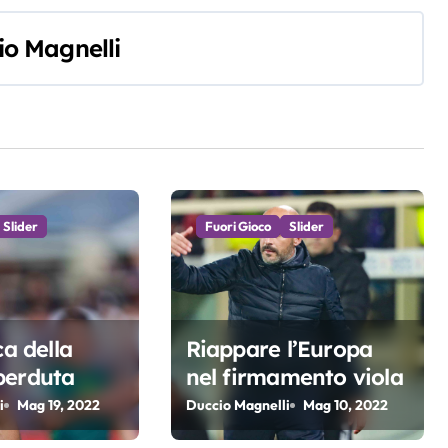
io Magnelli
Slider
Fuori Gioco
Slider
ca della
Riappare l’Europa
perduta
nel firmamento viola
i
Mag 19, 2022
Duccio Magnelli
Mag 10, 2022