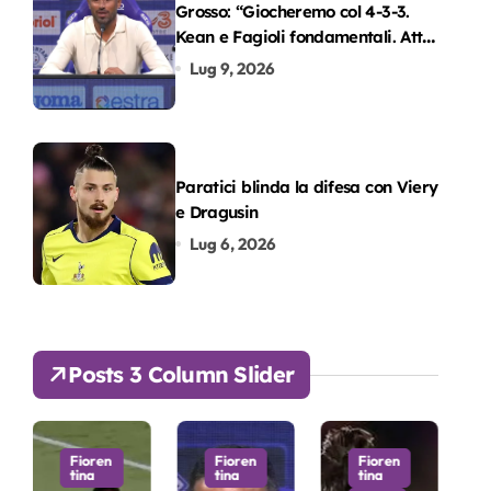
Grosso: “Giocheremo col 4-3-3.
Kean e Fagioli fondamentali. Atta
grande colpo”
Lug 9, 2026
Paratici blinda la difesa con Viery
e Dragusin
Lug 6, 2026
Posts 3 Column Slider
Fioren
Fioren
Fioren
tina
tina
tina