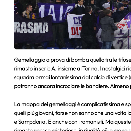
Gemellaggio a prova di bomba quello tra le tifoserie di Fiorentina e Verona. Per la Viola l’unico
rimasto in serie A, insieme al Torino. I nostalgici
squadra ormai lontanissima dal calcio di vertice (
potranno ancora incrociare le bandiere. Almeno pe
La mappa dei gemellaggi è complicatissima e spe
quelli più giovani, forse non sanno che una volta la
e Sampdoria. E anche con i romanisti. Ma queste 
rimaste spesso misteriose, in rivalità più o meno 