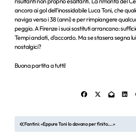
risultanti non proprio esaltanti. La rimonta del C
ancora ai gol dell’inossidabile Luca Toni, che qu
naviga verso i 38 (anni) e per rimpiangere qualcu
peggio. A Firenze i suoi sostituti arrancano: suff
Tempi andati, d’accordo. Ma se stasera segna lui, c
nostalgici?
Buona partita a tutti!
N
Fantini: «Eppure Toni lo davano per finito….»
a