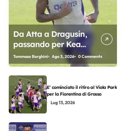
Da Atta a Dragusin,
passando per Kean
e Piccoli. A chi gli
Tommaso Borghini
Ago 3, 2026
0 Comments
oscar del
precampionato?
E’ cominciato il ritiro al Viola Park
per la Fiorentina di Grosso
Lug 13, 2026