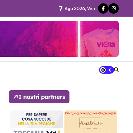
7
Ago 2026, Ven
 fila…”
ra avrà a disposizione
I nostri partners