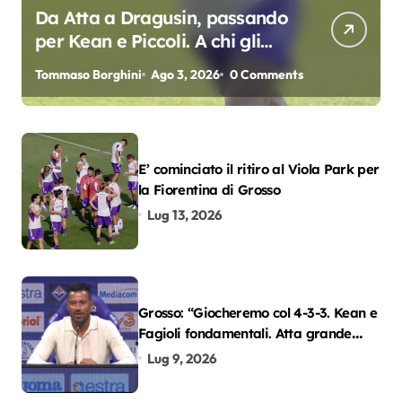
Da Atta a Dragusin, passando
per Kean e Piccoli. A chi gli
oscar del precampionato?
Tommaso Borghini
Ago 3, 2026
0 Comments
E’ cominciato il ritiro al Viola Park per
la Fiorentina di Grosso
Lug 13, 2026
Grosso: “Giocheremo col 4-3-3. Kean e
Fagioli fondamentali. Atta grande
colpo”
Lug 9, 2026