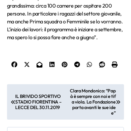
grandissima: circa 100 camere per ospitare 200
persone. In particolare i ragazzi del settore giovanile,
ma anche Prima squadra o Femminile se lo vorranno.
L’inizio dei lavori: il programma è iniziare a settembre,
ma spero lo si possa fare anche a giugno”.
N
Clara Mondonico: “Pap
IL BRIVIDO SPORTIVO
à è sempre con noi e tif
a
STADIO FIORENTINA –
a viola. La Fondazione
LECCE DEL 30.11.2019
porta avanti le sue ide
v
e”
i