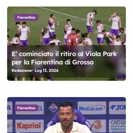
c
o
Fiorentina
l
i
E’ cominciato il ritiro al Viola Park
per la Fiorentina di Grosso
Redazione
Lug 13, 2026
Fiorentina