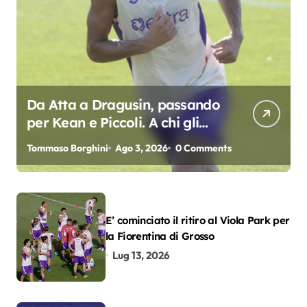
Da Atta a Dragusin, passando
per Kean e Piccoli. A chi gli
oscar del precampionato?
Tommaso Borghini
Ago 3, 2026
0 Comments
E’ cominciato il ritiro al Viola Park per
la Fiorentina di Grosso
Lug 13, 2026