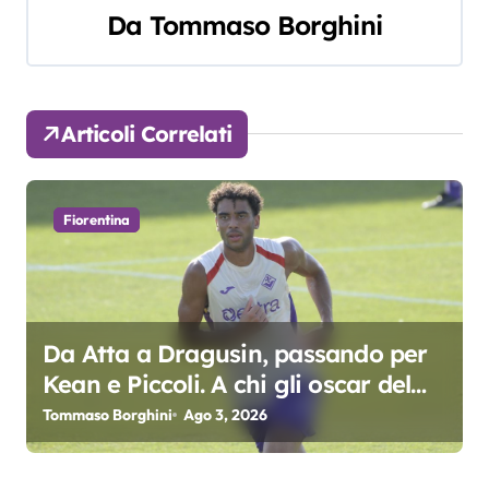
g
Da
Tommaso Borghini
a
z
Articoli Correlati
i
o
Fiorentina
n
e
a
Da Atta a Dragusin, passando per
r
Kean e Piccoli. A chi gli oscar del
precampionato?
Tommaso Borghini
Ago 3, 2026
t
i