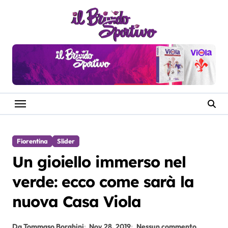
Salta
al
contenuto
Fiorentina
Slider
Un gioiello immerso nel
verde: ecco come sarà la
nuova Casa Viola
Da Tommaso Borghini
Nov 28, 2019
Nessun commento