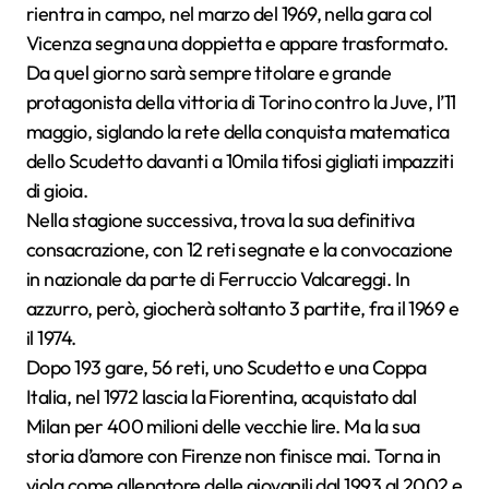
rientra in campo, nel marzo del 1969, nella gara col
Vicenza segna una doppietta e appare trasformato.
Da quel giorno sarà sempre titolare e grande
protagonista della vittoria di Torino contro la Juve, l’11
maggio, siglando la rete della conquista matematica
dello Scudetto davanti a 10mila tifosi gigliati impazziti
di gioia.
Nella stagione successiva, trova la sua definitiva
consacrazione, con 12 reti segnate e la convocazione
in nazionale da parte di Ferruccio Valcareggi. In
azzurro, però, giocherà soltanto 3 partite, fra il 1969 e
il 1974.
Dopo 193 gare, 56 reti, uno Scudetto e una Coppa
Italia, nel 1972 lascia la Fiorentina, acquistato dal
Milan per 400 milioni delle vecchie lire. Ma la sua
storia d’amore con Firenze non finisce mai. Torna in
viola come allenatore delle giovanili dal 1993 al 2002 e