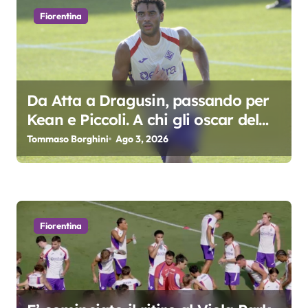
o
Fiorentina
n
e
a
Da Atta a Dragusin, passando per
Kean e Piccoli. A chi gli oscar del
r
precampionato?
Tommaso Borghini
Ago 3, 2026
t
i
c
Fiorentina
o
l
i