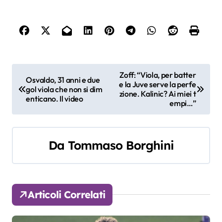
N
Zoff: “Viola, per batter
Osvaldo, 31 anni e due
e la Juve serve la perfe
a
gol viola che non si dim
zione. Kalinic? Ai miei t
enticano. Il video
empi…”
v
i
Da
Tommaso Borghini
g
a
z
Articoli Correlati
i