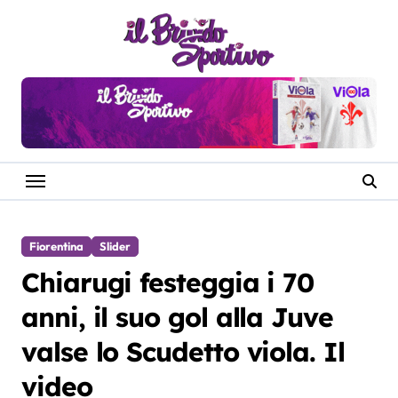
Salta
al
contenuto
Fiorentina
Slider
Chiarugi festeggia i 70
anni, il suo gol alla Juve
valse lo Scudetto viola. Il
video