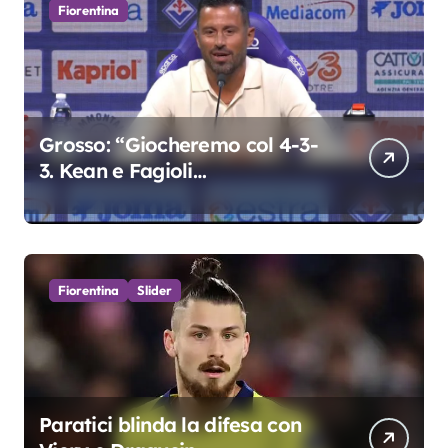
Fiorentina
Grosso: “Giocheremo col 4-3-
3. Kean e Fagioli
fondamentali. Atta grande
colpo”
Fiorentina
Slider
Paratici blinda la difesa con