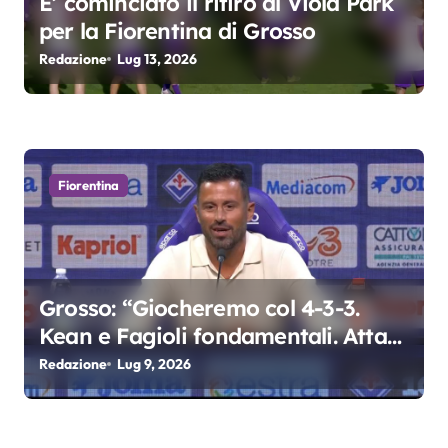
E’ cominciato il ritiro al Viola Park
per la Fiorentina di Grosso
Redazione
Lug 13, 2026
Fiorentina
Grosso: “Giocheremo col 4-3-3.
Kean e Fagioli fondamentali. Atta
grande colpo”
Redazione
Lug 9, 2026