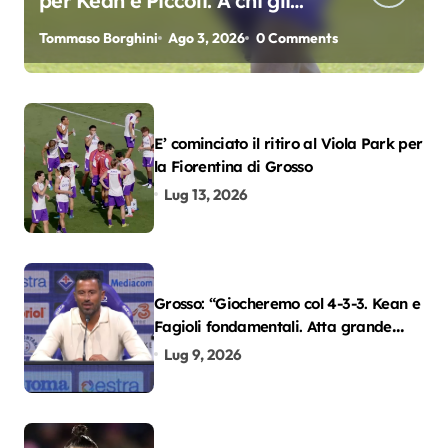
per Kean e Piccoli. A chi gli
oscar del precampionato?
Tommaso Borghini
Ago 3, 2026
0 Comments
E’ cominciato il ritiro al Viola Park per
la Fiorentina di Grosso
Lug 13, 2026
Grosso: “Giocheremo col 4-3-3. Kean e
Fagioli fondamentali. Atta grande
colpo”
Lug 9, 2026