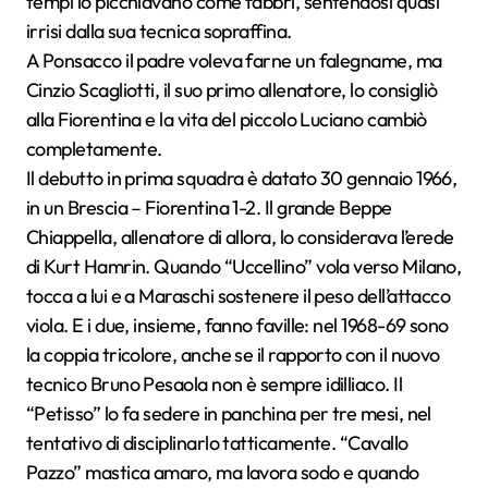
tempi lo picchiavano come fabbri, sentendosi quasi
irrisi dalla sua tecnica sopraffina.
A Ponsacco il padre voleva farne un falegname, ma
Cinzio Scagliotti, il suo primo allenatore, lo consigliò
alla Fiorentina e la vita del piccolo Luciano cambiò
completamente.
Il debutto in prima squadra è datato 30 gennaio 1966,
in un Brescia – Fiorentina 1-2. Il grande Beppe
Chiappella, allenatore di allora, lo considerava l’erede
di Kurt Hamrin. Quando “Uccellino” vola verso Milano,
tocca a lui e a Maraschi sostenere il peso dell’attacco
viola. E i due, insieme, fanno faville: nel 1968-69 sono
la coppia tricolore, anche se il rapporto con il nuovo
tecnico Bruno Pesaola non è sempre idilliaco. Il
“Petisso” lo fa sedere in panchina per tre mesi, nel
tentativo di disciplinarlo tatticamente. “Cavallo
Pazzo” mastica amaro, ma lavora sodo e quando