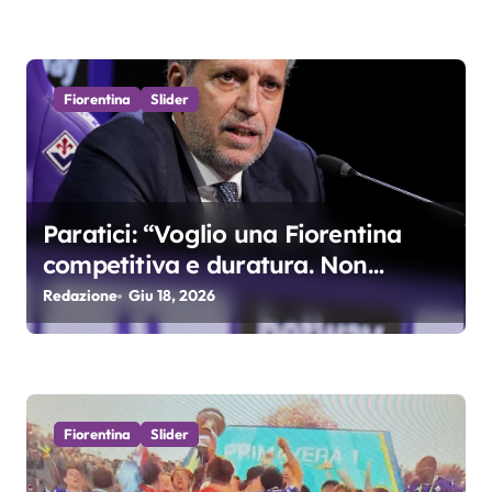
i
c
Fiorentina
Slider
o
l
i
Paratici: “Voglio una Fiorentina
competitiva e duratura. Non
accetterei di arrivare ottavo per 4
Redazione
Giu 18, 2026
anni di fila…”
Fiorentina
Slider