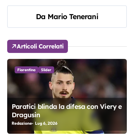
i
Da
Mario Tenerani
g
a
z
Articoli Correlati
i
o
Fiorentina
Slider
n
e
a
Paratici blinda la difesa con Viery e
Dragusin
r
Redazione
Lug 6, 2026
t