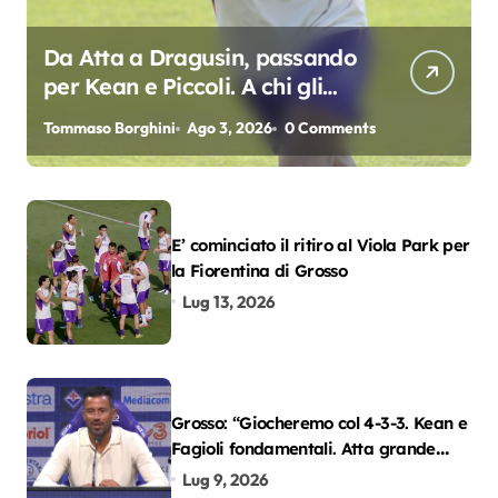
Da Atta a Dragusin, passando
per Kean e Piccoli. A chi gli
oscar del precampionato?
Tommaso Borghini
Ago 3, 2026
0 Comments
E’ cominciato il ritiro al Viola Park per
la Fiorentina di Grosso
Lug 13, 2026
Grosso: “Giocheremo col 4-3-3. Kean e
Fagioli fondamentali. Atta grande
colpo”
Lug 9, 2026