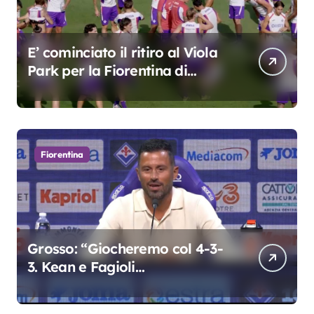
E’ cominciato il ritiro al Viola
Park per la Fiorentina di
Grosso
Fiorentina
Grosso: “Giocheremo col 4-3-
3. Kean e Fagioli
fondamentali. Atta grande
colpo”