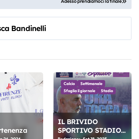
Adesso prendiamoci la finale
ca Bandinelli
Calcio
Settimanale
Sfoglia il giornale
Stadio
IL BRIVIDO
rtenenza
SPORTIVO STADIO