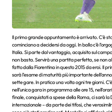
Il primo grande appuntamento è arrivato. C’è stata la Sampdoria, sabato scorso, ma i giochi
cominciano a decidersi da oggi. In ballo c’è l’org
Italia. Si parte dal vantaggio, acquisito sul cam
non basta. Servirà una partita perfetta, se non 
fatto dalla Fiorentina in questo 2015 da eroi. Il pr
sarà l’esame di maturità più importante dell’anno
sette gare. In pratica una volta ogni tre giorni. C’
nell’unica gara in programma alle ore 15, nell’orari
finale, conquistati a spese della Roma, ci sarà la 
internazionale – da parte dei tifosi, che verosim