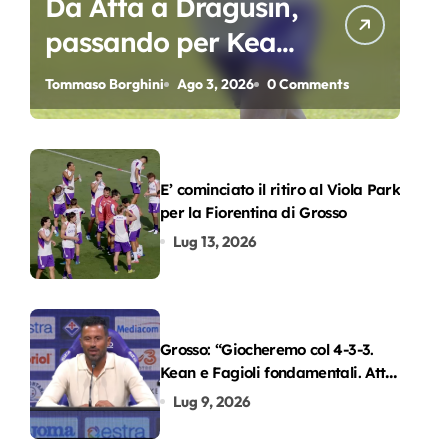
Da Atta a Dragusin,
passando per Kean
e Piccoli. A chi gli
Tommaso Borghini
Ago 3, 2026
0 Comments
oscar del
precampionato?
E’ cominciato il ritiro al Viola Park
per la Fiorentina di Grosso
Lug 13, 2026
Grosso: “Giocheremo col 4-3-3.
Kean e Fagioli fondamentali. Atta
grande colpo”
Lug 9, 2026