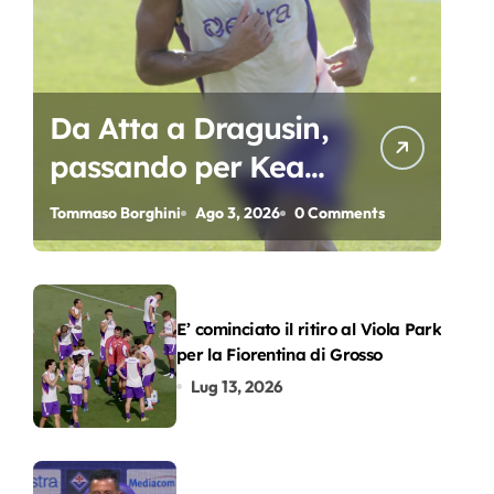
Da Atta a Dragusin,
passando per Kean
e Piccoli. A chi gli
Tommaso Borghini
Ago 3, 2026
0 Comments
oscar del
precampionato?
E’ cominciato il ritiro al Viola Park
per la Fiorentina di Grosso
Lug 13, 2026