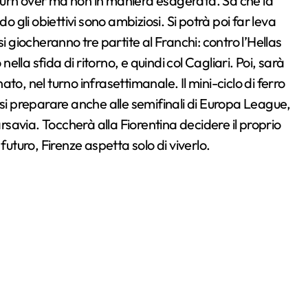
l turn over ma non in maniera esagerata. Sa che la
gli obiettivi sono ambiziosi. Si potrà poi far leva
i giocheranno tre partite al Franchi: contro l’Hellas
nella sfida di ritorno, e quindi col Cagliari. Poi, sarà
o, nel turno infrasettimanale. Il mini-ciclo di ferro
rsi preparare anche alle semifinali di Europa League,
savia. Toccherà alla Fiorentina decidere il proprio
futuro, Firenze aspetta solo di viverlo.