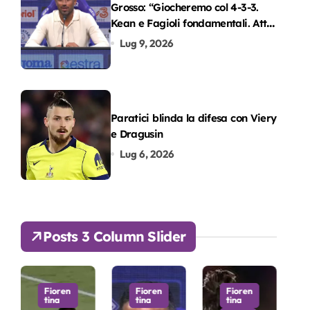
Grosso: “Giocheremo col 4-3-3.
Kean e Fagioli fondamentali. Atta
grande colpo”
Lug 9, 2026
Paratici blinda la difesa con Viery
e Dragusin
Lug 6, 2026
Posts 3 Column Slider
en
Fioren
Fioren
Fioren
tina
tina
tina