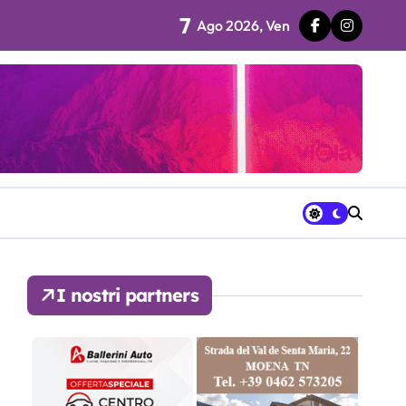
7
Ago 2026, Ven
 fila…”
ra avrà a disposizione
I nostri partners