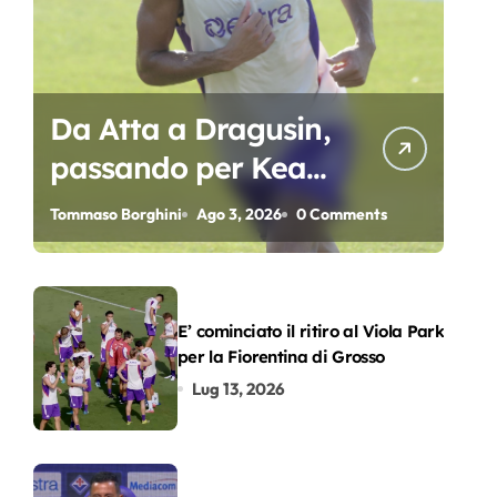
Da Atta a Dragusin,
passando per Kean
e Piccoli. A chi gli
Tommaso Borghini
Ago 3, 2026
0 Comments
oscar del
precampionato?
E’ cominciato il ritiro al Viola Park
per la Fiorentina di Grosso
Lug 13, 2026