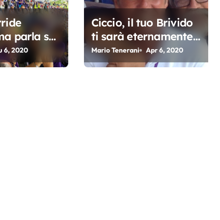
ride
Ciccio, il tuo Brivido
a parla sul
ti sarà eternamente
grato
u 6, 2020
Mario Tenerani
Apr 6, 2020