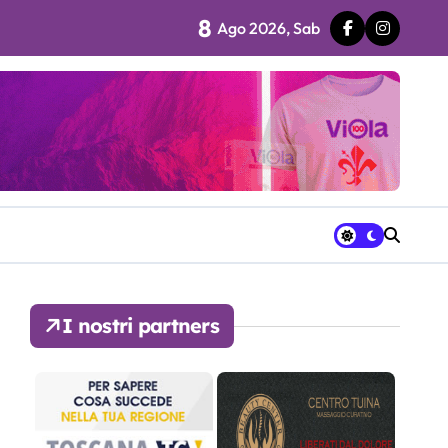
8
Ago 2026, Sab
 fila…”
ra avrà a disposizione
I nostri partners