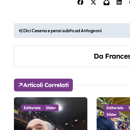
N
Dici Cesena e pensi subito ad Antognoni
a
v
Da
Frances
i
g
Articoli Correlati
a
z
Editoriale
Slider
Editoriale
i
Slider
o