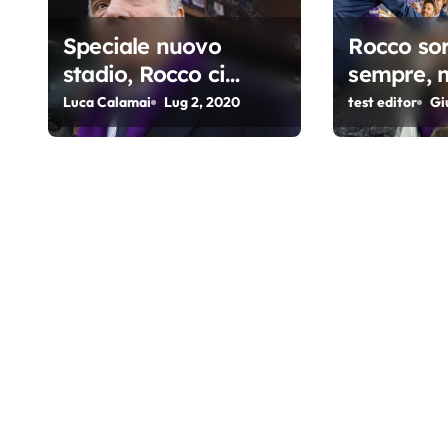
n
Speciale nuovo
Rocco sor
e
stadio, Rocco ci
sempre, m
a
obbliga a proiettarci
serio…
Luca Calamai
Lug 2, 2020
test editor
Gi
nel futuro
r
t
i
c
o
l
i