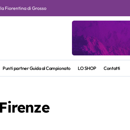
r la Fiorentina di Grosso
e Fagioli fondamentali. Atta grande colpo”
ragusin
itiva e duratura. Non accetterei di arrivare ottavo per 4 anni di
l futuro. Grosso attende notizie da Paratici per capire che squad
n la Roma, spunti e curiosità
Punti partner Guida al Campionato
LO SHOP
Contatti
ia
ENTINA-ATALANTA DEL 22-05-2026
 Firenze
 e Piccoli. A chi gli oscar del precampionato?