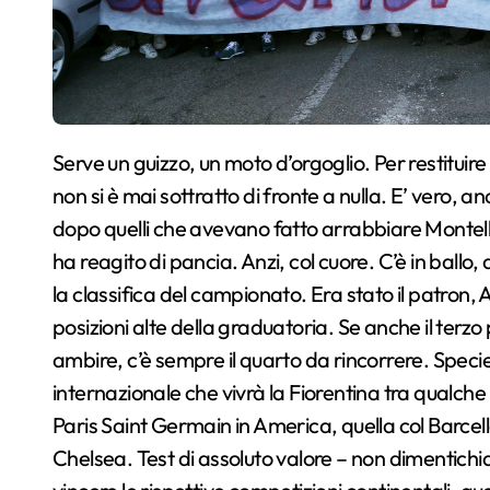
Serve un guizzo, un moto d’orgoglio. Per restituire dignità al Franchi, al popolo viola che fino ad oggi
non si è mai sottratto di fronte a nulla. E’ vero, anc
dopo quelli che avevano fatto arrabbiare Montella 
ha reagito di pancia. Anzi, col cuore. C’è in ballo, 
la classifica del campionato. Era stato il patron, 
posizioni alte della graduatoria. Se anche il terz
ambire, c’è sempre il quarto da rincorrere. Speci
internazionale che vivrà la Fiorentina tra qualche 
Paris Saint Germain in America, quella col Barcello
Chelsea. Test di assoluto valore – non dimentich