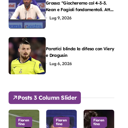
Grosso: “Giocheremo col 4-3-3.
Kean e Fagioli fondamentali. Atta
grande colpo”
Lug 9, 2026
Paratici blinda la difesa con Viery
e Dragusin
Lug 6, 2026
Posts 3 Column Slider
ioren
Fioren
Fioren
Fioren
na
tina
tina
tina