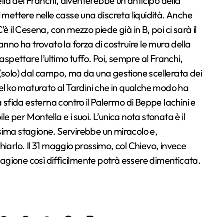
ella del Franchi, diventerebbe un anticipo della
ettere nelle casse una discreta liquidità. Anche
è il Cesena, con mezzo piede già in B, poi ci sarà il
anno ha trovato la forza di costruire le mura della
pettare l’ultimo tuffo. Poi, sempre al Franchi,
on (solo) dal campo, ma da una gestione scellerata dei
uel ko maturato al Tardini che in qualche modo ha
a sfida esterna contro il Palermo di Beppe Iachini e
 per Montella e i suoi. L’unica nota stonata è il
sima stagione. Servirebbe un miracolo e,
hiarlo. Il 31 maggio prossimo, col Chievo, invece
gione così difficilmente potrà essere dimenticata.