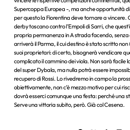
vincere le rispettive competizioni continentali, qu
Supercoppa Europea -, ma anche opportunità di m
per questo la Fiorentina deve tornare a vincere. C’
derby toscano contro l’Empoli di Sarri, che quest’
propria permanenza in A strada facendo, senza as
arriverà il Parma, il cui destino è stato scritto n
suoi proprietari: di certo, bisognerà vendicare q
complicato il cammino dei viola. Non sarà facile l
del super Dybala, ma nulla potrà essere impossibile
recupero di Rossi. Lo rivedremo in campo la pros
obiettivamente, non c’è mezzo motivo per cui risc
dovrà esserci comunque una festa: perché una sta
Serve una vittoria subito, però. Già col Cesena.