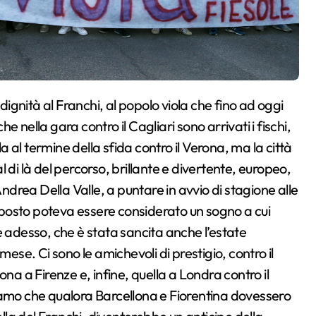
he nella gara contro il Cagliari sono arrivati i fischi,
al termine della sfida contro il Verona, ma la città
al di là del percorso, brillante e divertente, europeo,
Andrea Della Valle, a puntare in avvio di stagione alle
o posto poteva essere considerato un sogno a cui
e adesso, che è stata sancita anche l’estate
mese. Ci sono le amichevoli di prestigio, contro il
na a Firenze e, infine, quella a Londra contro il
iamo che qualora Barcellona e Fiorentina dovessero