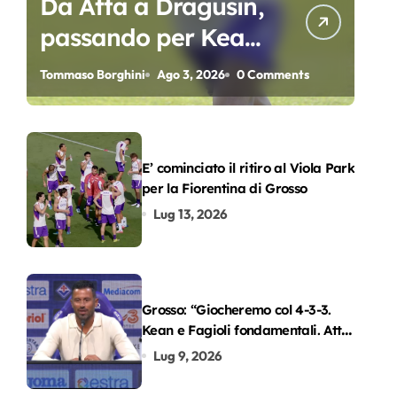
Da Atta a Dragusin,
passando per Kean
e Piccoli. A chi gli
Tommaso Borghini
Ago 3, 2026
0 Comments
oscar del
precampionato?
E’ cominciato il ritiro al Viola Park
per la Fiorentina di Grosso
Lug 13, 2026
Grosso: “Giocheremo col 4-3-3.
Kean e Fagioli fondamentali. Atta
grande colpo”
Lug 9, 2026